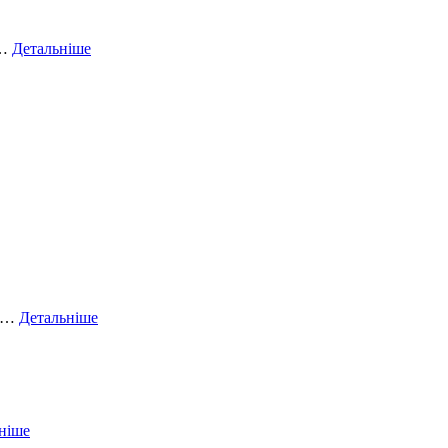
у…
Детальніше
ий…
Детальніше
ніше