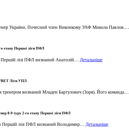
 тренер України, Почесний член Виконкому УАФ Микола Павлов.
-го етапу Першої ліги ПФЛ
 в Першій лізі ПФЛ визнаний Анатолій…
Детальніше
у VBET Ліги УПЛ
щим тренером визнаний Младен Бартулович (Зоря). Його команда
нер 8-9 туру 2-го етапу Першої ліги ПФЛ
я в Першій лізі ПФЛ визнаний Володимир…
Детальніше