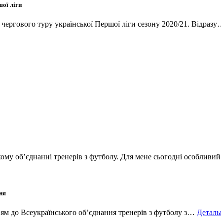
ої ліги
 чергового туру української Першої ліги сезону 2020/21. Відраз
ому об’єднанні тренерів з футболу. Для мене сьогодні особлив
ня
ям до Всеукраїнського об’єднання тренерів з футболу з…
Деталь