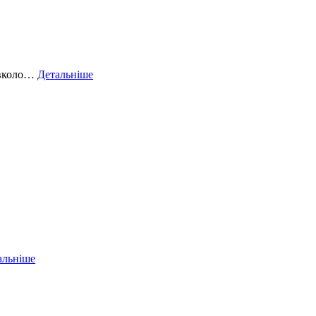
навколо…
Детальніше
альніше