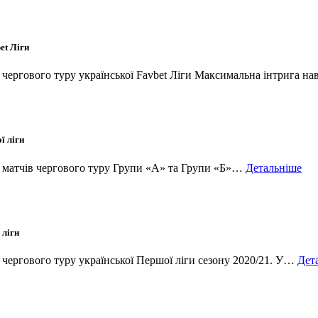
et Ліги
и чергового туру української Favbet Ліги Максимальна інтрига 
ї ліги
ки матчів чергового туру Групи «А» та Групи «Б»…
Детальніше
 ліги
и чергового туру української Першої ліги сезону 2020/21. У…
Дет