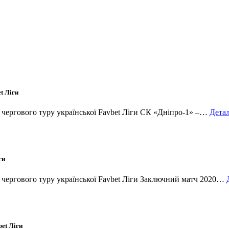
t Ліги
и чергового туру української Favbet Ліги СК «Дніпро-1» –…
Дета
ги
и чергового туру української Favbet Ліги Заключний матч 2020…
et Ліги