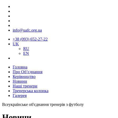
info@uafc.org.ua
+38 (093) 652-27-22
UK
RU
EN
Головна
Про Об’єднання
Керівництво
Новини
Наші тренери
Тренерська колонка
Галерея
Всеукраїнське об'єднання тренерів з футболу
Новини