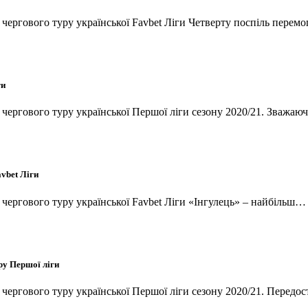
и чергового туру української Favbet Ліги Четверту поспіль пере
ги
и чергового туру української Першої ліги сезону 2020/21. Зважа
vbet Ліги
и чергового туру української Favbet Ліги «Інгулець» – найбільш
ру Першої ліги
и чергового туру української Першої ліги сезону 2020/21. Перед