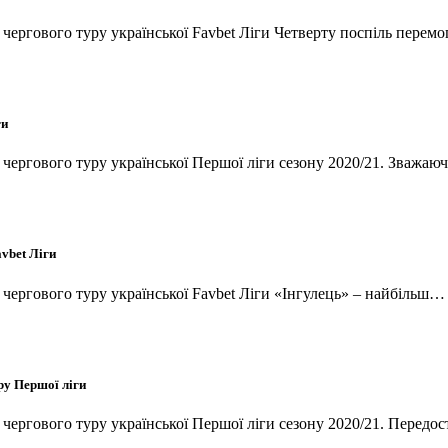
и чергового туру української Favbet Ліги Четверту поспіль пере
ги
и чергового туру української Першої ліги сезону 2020/21. Зважа
vbet Ліги
и чергового туру української Favbet Ліги «Інгулець» – найбільш
ру Першої ліги
и чергового туру української Першої ліги сезону 2020/21. Перед