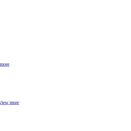
 more
View more