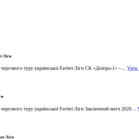
t Ліги
и чергового туру української Favbet Ліги СК «Дніпро-1» –…
View
ги
и чергового туру української Favbet Ліги Заключний матч 2020…
et Ліги