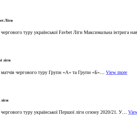
et Ліги
и чергового туру української Favbet Ліги Максимальна інтрига 
ї ліги
ки матчів чергового туру Групи «А» та Групи «Б»…
View more
 ліги
и чергового туру української Першої ліги сезону 2020/21. У…
Vie