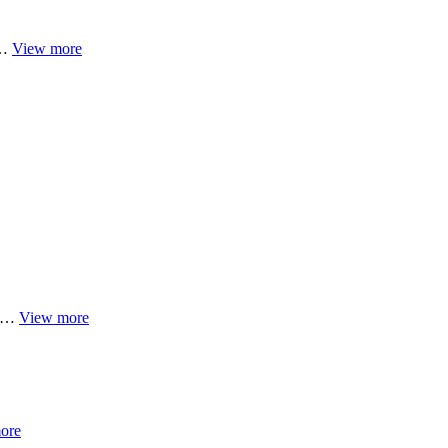
у…
View more
ий…
View more
ore