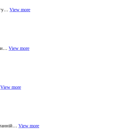
могу…
View more
ючи…
View more
…
View more
останній…
View more