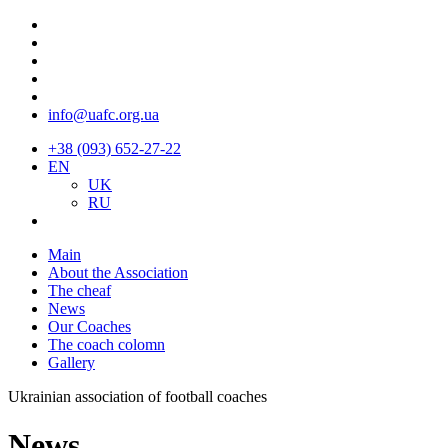
info@uafc.org.ua
+38 (093) 652-27-22
EN
UK
RU
Main
About the Association
The cheaf
News
Our Coaches
The coach colomn
Gallery
Ukrainian association of football coaches
News