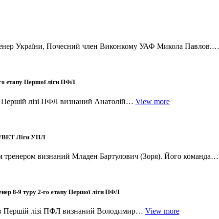
 тренер України, Почесний член Виконкому УАФ Микола Павлов.
-го етапу Першої ліги ПФЛ
 в Першій лізі ПФЛ визнаний Анатолій…
View more
у VBET Ліги УПЛ
щим тренером визнаний Младен Бартулович (Зоря). Його команда
нер 8-9 туру 2-го етапу Першої ліги ПФЛ
я в Першій лізі ПФЛ визнаний Володимир…
View more