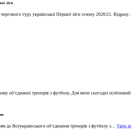
ої ліги
 чергового туру української Першої ліги сезону 2020/21. Відраз
ому об’єднанні тренерів з футболу. Для мене сьогодні особлив
ня
ям до Всеукраїнського об’єднання тренерів з футболу з…
View m