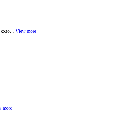
навколо…
View more
w more