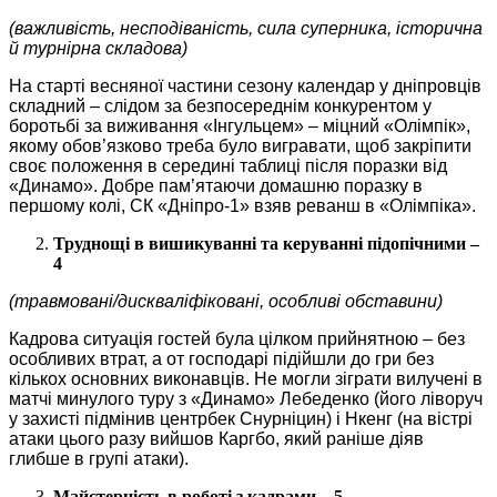
(важливість, несподіваність, сила суперника, історична
й турнірна складова)
На старті весняної частини сезону календар у дніпровців
складний – слідом за безпосереднім конкурентом у
боротьбі за виживання «Інгульцем» – міцний «Олімпік»,
якому обов’язково треба було вигравати, щоб закріпити
своє положення в середині таблиці після поразки від
«Динамо». Добре пам’ятаючи домашню поразку в
першому колі, СК «Дніпро-1» взяв реванш в «Олімпіка».
Труднощі в вишикуванні та керуванні підопічними –
4
(травмовані/дискваліфіковані, особливі обставини)
Кадрова ситуація гостей була цілком прийнятною – без
особливих втрат, а от господарі підійшли до гри без
кількох основних виконавців. Не могли зіграти вилучені в
матчі минулого туру з «Динамо» Лебеденко (його ліворуч
у захисті підмінив центрбек Снурніцин) і Нкенг (на вістрі
атаки цього разу вийшов Каргбо, який раніше діяв
глибше в групі атаки).
Майстерність в роботі з кадрами – 5