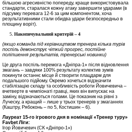
більшою агресивністю попереду, краще використовувала
стандарти, старалася кожну атаку завершити ударами (в
підсумку перевага 12-6 за цим компонентом, хоча
результативними стали обидва удари безпосередньо в
площину воріт).
Накопичувальний критерій – 4
(якщо команда під керівництвом тренера кілька турів
поспіль демонструє чіткий прогрес, постійне
поліпшення результатів, тренерські новинки)
Це друга поспіль перемога «Дніпра-1» після відновлення
змагань – завдяки 100% результату колектив зумів
покинути останнє місце й створити плацдарм для
подальшого підйому. Окремо хочеться відзначити
стабілізацію складу та особливість роботи Йовичевича –
вчетверте в чемпіонаті гравці, яких він випускає на
заміну, відзначаються голами. Це показник на рівні з
Луческу, а кращий – лише у трьох тренерів у змаганнях
(Каштру, Рябоконь – по 5, Костишин – 6).
Лауреат 15-го ігрового дня в номінації «Тренер туру»
Favbet Ліги:
Ігор Йовичевич (СК «Дніпро-1»)