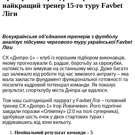
найкращий тренер 15-го туру Favbet
Ліги
Всеукраїнське об’єднання тренерів з футболу
аналізує підсумки чергового туру української Favbet
Ліги
СК «Дніпро-1» – клуб із хорошим підбором виконавців,
якому прогнозували б, радше, боротьбу за єврокубки,
натомість він зимував на останньому місці. Дуже багато
що залежало від роботи під час зимового антракту – яка
мала закласти фундамент функціональної готовності та
посилити кадровий потенціал команди. Як показує
результат, спортклубу міста Дніпра це вдалося.
Тож наш сьогоднішній лауреат у Favbet Лізі – головний
тренер СК «Дніпро-1» Ігор Йовичевич. Його підопічні
завдали поразки «Олімпіку» (2:0 на полі суперника),
здобувши шість очок у двох стартових турах і
відірвавшись від зони вильоту.
Номінальний результат команди – 5