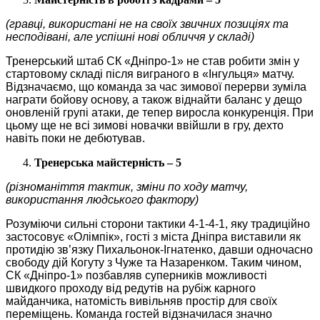
(гравці, використані не на своїх звичних позиціях та
несподівані, але успішні нові обличчя у складі)
Тренерський штаб СК «Дніпро-1» не став робити змін у
стартовому складі після виграного в «Інгульця» матчу.
Відзначаємо, що команда за час зимової перерви зуміла
награти бойову основу, а також віднайти баланс у дещо
оновленій групі атаки, де тепер виросла конкуренція. При
цьому ще не всі зимові новачки ввійшли в гру, дехто
навіть поки не дебютував.
Тренерська майстерність – 5
(різноманіття тактик, зміни по ходу матчу,
використання людського фактору)
Розуміючи сильні сторони тактики 4-1-4-1, яку традиційно
застосовує «Олімпік», гості з міста Дніпра виставили як
протидію зв’язку Пихальонок-Ігнатенко, давши одночасно
свободу дій Когуту з Чуже та Назаренком. Таким чином,
СК «Дніпро-1» позбавляв суперників можливості
швидкого проходу від редутів на рубіж карного
майданчика, натомість вивільняв простір для своїх
переміщень. Команда гостей відзначилася значно