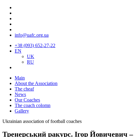
info@uafc.org.ua
+38 (093) 652-27-22
EN
UK
RU
Main
About the Association
The cheaf
News
Our Coaches
The coach colomn
Gallery
Ukrainian association of football coaches
Тренерський ракурс. Ігор Йовичевич –