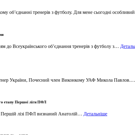
ому об’єднанні тренерів з футболу. Для мене сьогодні особлив
ня
ям до Всеукраїнського об’єднання тренерів з футболу з…
Деталь
 тренер України, Почесний член Виконкому УАФ Микола Павлов.
-го етапу Першої ліги ПФЛ
 в Першій лізі ПФЛ визнаний Анатолій…
Детальніше