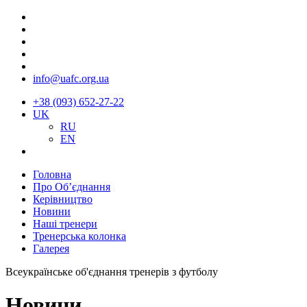
info@uafc.org.ua
+38 (093) 652-27-22
UK
RU
EN
Головна
Про Об’єднання
Керівництво
Новини
Наші тренери
Тренерська колонка
Галерея
Всеукраїнське об'єднання тренерів з футболу
Новини