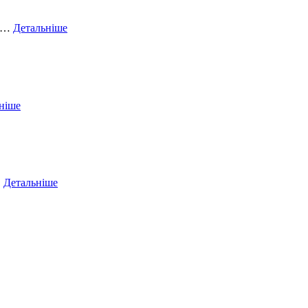
ий…
Детальніше
ніше
…
Детальніше