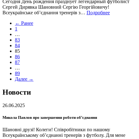
Сегодня День рождения празднует легендарный футболист
Сергей Дирявка Шановний Сергію Георгійовичу!
Всеукраїнське об’єднання тренерів з…
Подробнее
← Ранее
1
…
83
84
85
86
87
…
89
Далее →
Новости
26.06.2025
Микола Павлов про завершення роботи об’єднання
Шановні друзі! Колеги! Співробітники по нашому
Всеукраїнському об’єднанні тренерів з футболу. Для мене