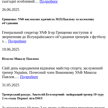
сьогодні особливий…
Подробнее
26.06.2025
Грищенко: УАФ висловлює вдячність М.П.Павлову та колективу
об’єднання
Генеральний секретар УАФ Ігор Грищенко виступив зі
зверненням до Всеукраїнського об’єднання тренерів з футболу
з…
Подробнее
19.06.2025
Вітаємо Миколу Павлова
Свій день народження відзначає майстер спорту, заслужений
тренер України, Почесний член Виконкому УАФ Микола
Павлов.…
Подробнее
31.05.2025
Тренерський ракурс. Анатолій Безсмертний– найкращий тренер 10 туру
2-го етапу Першої ліги ПФЛ
За підсумками 10 туру 2-го етапу найкращим тренером тижня