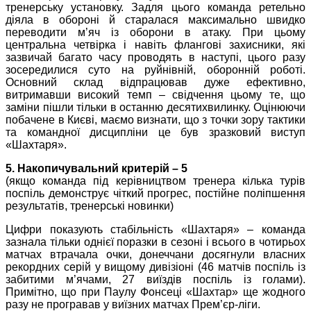
тренерську установку. Задля цього команда ретельно
діяла в обороні й старалася максимально швидко
переводити м’яч із оборони в атаку. При цьому
центральна четвірка і навіть флангові захисники, які
зазвичай багато часу проводять в наступі, цього разу
зосередилися суто на руйнівній, оборонній роботі.
Основний склад відпрацював дуже ефективно,
витримавши високий темп – свідчення цьому те, що
заміни пішли тільки в останню десятихвилинку. Оцінюючи
побачене в Києві, маємо визнати, що з точки зору тактики
та командної дисципліни це був зразковий виступ
«Шахтаря».
5. Накопичувальний критерій – 5
(якщо команда під керівництвом тренера кілька турів
поспіль демонструє чіткий прогрес, постійне поліпшення
результатів, тренерські новинки)
Цифри показують стабільність «Шахтаря» – команда
зазнала тільки однієї поразки в сезоні і всього в чотирьох
матчах втрачала очки, донеччани досягнули власних
рекордних серій у вищому дивізіоні (46 матчів поспіль із
забитими м’ячами, 27 виїздів поспіль із голами).
Примітно, що при Паулу Фонсеці «Шахтар» ще жодного
разу не програвав у виїзних матчах Прем’єр-ліги.