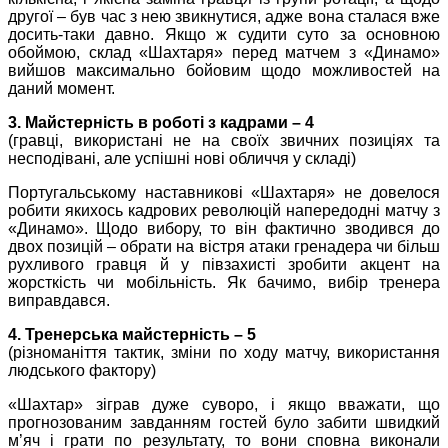
другої – був час з нею звикнутися, адже вона сталася вже
досить-таки давно. Якщо ж судити суто за основною
обоймою, склад «Шахтаря» перед матчем з «Динамо»
вийшов максимально бойовим щодо можливостей на
даний момент.
3. Майстерність в роботі з кадрами – 4
(гравці, використані не на своїх звичних позиціях та
несподівані, але успішні нові обличчя у складі)
Португальському наставникові «Шахтаря» не довелося
робити якихось кадрових революцій напередодні матчу з
«Динамо». Щодо вибору, то він фактично зводився до
двох позицій – обрати на вістря атаки гренадера чи більш
рухливого гравця й у півзахисті зробити акцент на
жорсткість чи мобільність. Як бачимо, вибір тренера
виправдався.
4. Тренерська майстерність – 5
(різноманіття тактик, зміни по ходу матчу, використання
людського фактору)
«Шахтар» зіграв дуже суворо, і якщо вважати, що
прогнозованим завданням гостей було забити швидкий
м’яч і грати по результату, то вони сповна виконали