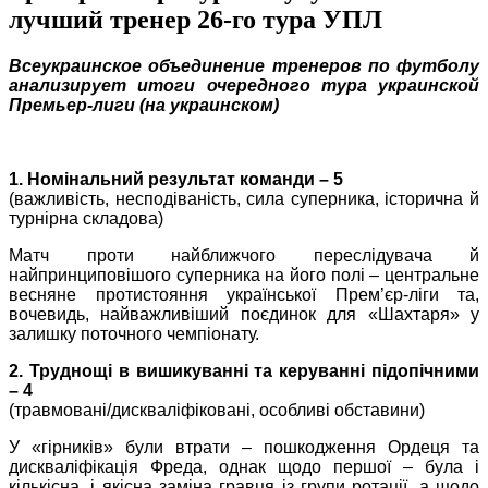
лучший тренер 26-го тура УПЛ
Всеукраинское объединение тренеров по футболу
анализирует итоги очередного тура украинской
Премьер-лиги (на украинском)
1. Номінальний результат команди – 5
(важливість, несподіваність, сила суперника, історична й
турнірна складова)
Матч проти найближчого переслідувача й
найпринциповішого суперника на його полі – центральне
весняне протистояння української Прем’єр-ліги та,
вочевидь, найважливіший поєдинок для «Шахтаря» у
залишку поточного чемпіонату.
2. Труднощі в вишикуванні та керуванні підопічними
– 4
(травмовані/дискваліфіковані, особливі обставини)
У «гірників» були втрати – пошкодження Ордеця та
дискваліфікація Фреда, однак щодо першої – була і
кількісна, і якісна заміна гравця із групи ротації, а щодо