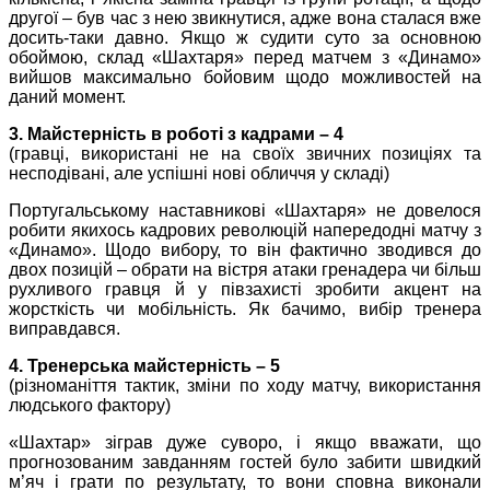
другої – був час з нею звикнутися, адже вона сталася вже
досить-таки давно. Якщо ж судити суто за основною
обоймою, склад «Шахтаря» перед матчем з «Динамо»
вийшов максимально бойовим щодо можливостей на
даний момент.
3. Майстерність в роботі з кадрами – 4
(гравці, використані не на своїх звичних позиціях та
несподівані, але успішні нові обличчя у складі)
Португальському наставникові «Шахтаря» не довелося
робити якихось кадрових революцій напередодні матчу з
«Динамо». Щодо вибору, то він фактично зводився до
двох позицій – обрати на вістря атаки гренадера чи більш
рухливого гравця й у півзахисті зробити акцент на
жорсткість чи мобільність. Як бачимо, вибір тренера
виправдався.
4. Тренерська майстерність – 5
(різноманіття тактик, зміни по ходу матчу, використання
людського фактору)
«Шахтар» зіграв дуже суворо, і якщо вважати, що
прогнозованим завданням гостей було забити швидкий
м’яч і грати по результату, то вони сповна виконали