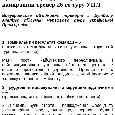
найкращий тренер 26-го туру УПЛ
Всеукраїнське об’єднання тренерів з футболу
аналізує підсумки чергового туру української
Прем’єр-ліги
1. Номінальний результат команди – 5
(важливість, несподіваність, сила суперника, історична й
турнірна складова)
Матч проти найближчого переслідувача й
найпринциповішого суперника на його полі – центральне
весняне протистояння української Прем’єр-ліги та,
вочевидь, найважливіший поєдинок для «Шахтаря» у
залишку поточного чемпіонату.
2. Труднощі в вишикуванні та керуванні підопічними
– 4
(травмовані/дискваліфіковані, особливі обставини)
У «гірників» були втрати – пошкодження Ордеця та
дискваліфікація Фреда, однак щодо першої – була і
кількісна, і якісна заміна гравця із групи ротації, а щодо