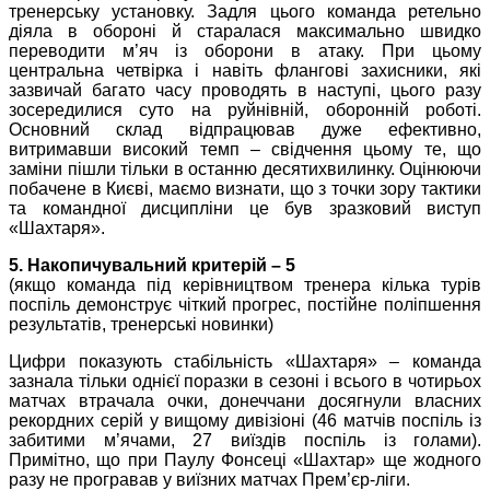
тренерську установку. Задля цього команда ретельно
діяла в обороні й старалася максимально швидко
переводити м’яч із оборони в атаку. При цьому
центральна четвірка і навіть флангові захисники, які
зазвичай багато часу проводять в наступі, цього разу
зосередилися суто на руйнівній, оборонній роботі.
Основний склад відпрацював дуже ефективно,
витримавши високий темп – свідчення цьому те, що
заміни пішли тільки в останню десятихвилинку. Оцінюючи
побачене в Києві, маємо визнати, що з точки зору тактики
та командної дисципліни це був зразковий виступ
«Шахтаря».
5. Накопичувальний критерій – 5
(якщо команда під керівництвом тренера кілька турів
поспіль демонструє чіткий прогрес, постійне поліпшення
результатів, тренерські новинки)
Цифри показують стабільність «Шахтаря» – команда
зазнала тільки однієї поразки в сезоні і всього в чотирьох
матчах втрачала очки, донеччани досягнули власних
рекордних серій у вищому дивізіоні (46 матчів поспіль із
забитими м’ячами, 27 виїздів поспіль із голами).
Примітно, що при Паулу Фонсеці «Шахтар» ще жодного
разу не програвав у виїзних матчах Прем’єр-ліги.