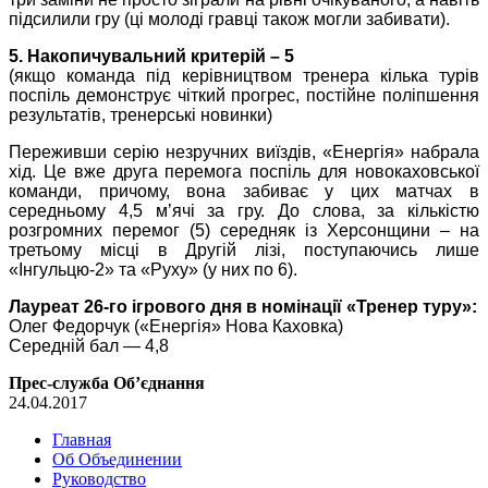
підсилили гру (ці молоді гравці також могли забивати).
5. Накопичувальний критерій – 5
(якщо команда під керівництвом тренера кілька турів
поспіль демонструє чіткий прогрес, постійне поліпшення
результатів, тренерські новинки)
Переживши серію незручних виїздів, «Енергія» набрала
хід. Це вже друга перемога поспіль для новокаховської
команди, причому, вона забиває у цих матчах в
середньому 4,5 м’ячі за гру. До слова, за кількістю
розгромних перемог (5) середняк із Херсонщини – на
третьому місці в Другій лізі, поступаючись лише
«Інгульцю-2» та «Руху» (у них по 6).
Лауреат 26-го ігрового дня в номінації «Тренер туру»:
Олег Федорчук («Енергія» Нова Каховка)
Середній бал — 4,8
Прес-служба Об’єднання
24.04.2017
Главная
Об Объединении
Руководство