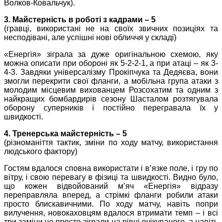
Волков-Ковальчук).
3. Майстерність в роботі з кадрами – 5
(гравці, використані не на своїх звичних позиціях та
несподівані, але успішні нові обличчя у складі)
«Енергія» зіграла за дуже оригінальною схемою, яку
можна описати при обороні як 5-2-2-1, а при атаці – як 3-
4-3. Завдяки універсалізму Прокіпчука та Дедяєва, вони
змогли перекрити свої фланги, а мобільна група атаки з
молодим місцевим вихованцем Розсохатим та одним з
найкращих бомбардирів сезону Шасталом розтягувала
оборону суперників і постійно перегравала їх у
швидкості.
4. Тренерська майстерність – 5
(різноманіття тактик, зміни по ходу матчу, використання
людського фактору)
Гостям вдалося сповна використати і в’язке поле, і гру по
вітру, і свою перевагу в фізиці та швидкості. Видно було,
що кожен відвойований м’яч «Енергія» відразу
переправляла вперед, а стрімкі фланги робили атаки
просто блискавичними. По ходу матчу, навіть попри
вилучення, новокаховцям вдалося втримати темп – і всі
три заміни не просто зіграли на рівні очікуваного, а навіть