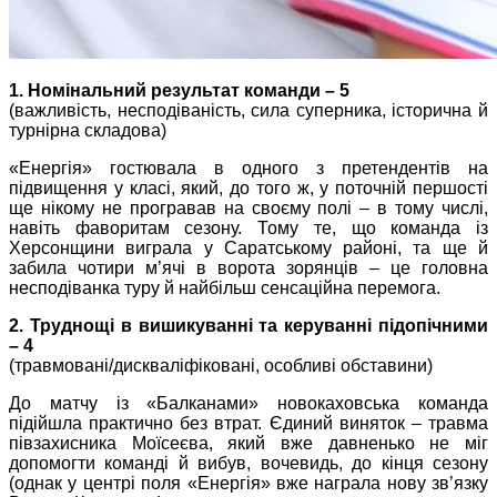
1. Номінальний результат команди – 5
(важливість, несподіваність, сила суперника, історична й
турнірна складова)
«Енергія» гостювала в одного з претендентів на
підвищення у класі, який, до того ж, у поточній першості
ще нікому не програвав на своєму полі – в тому числі,
навіть фаворитам сезону. Тому те, що команда із
Херсонщини виграла у Саратському районі, та ще й
забила чотири м’ячі в ворота зорянців – це головна
несподіванка туру й найбільш сенсаційна перемога.
2. Труднощі в вишикуванні та керуванні підопічними
– 4
(травмовані/дискваліфіковані, особливі обставини)
До матчу із «Балканами» новокаховська команда
підійшла практично без втрат. Єдиний виняток – травма
півзахисника Моїсеєва, який вже давненько не міг
допомогти команді й вибув, вочевидь, до кінця сезону
(однак у центрі поля «Енергія» вже награла нову зв’язку