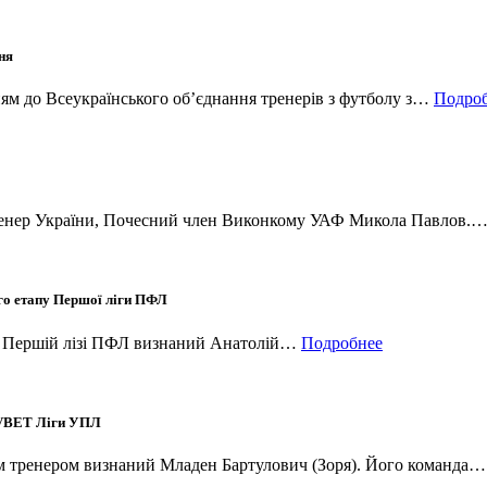
ня
ям до Всеукраїнського об’єднання тренерів з футболу з…
Подро
 тренер України, Почесний член Виконкому УАФ Микола Павлов.
-го етапу Першої ліги ПФЛ
 в Першій лізі ПФЛ визнаний Анатолій…
Подробнее
у VBET Ліги УПЛ
щим тренером визнаний Младен Бартулович (Зоря). Його команда