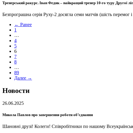
Тренерський ракурс. Іван Федик – найкращий тренер 10-го туру Другої л
Безпрограшна серія Руху-2 досягла семи матчів (шість перемог і
← Ранее
1
…
4
5
6
7
8
…
89
Далее →
Новости
26.06.2025
Микола Павлов про завершення роботи об’єднання
Шановні друзі! Колеги! Співробітники по нашому Всеукраїнськ