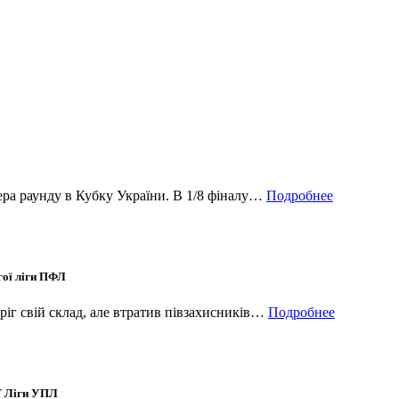
ера раунду в Кубку України. В 1/8 фіналу…
Подробнее
гої ліги ПФЛ
ріг свій склад, але втратив півзахисників…
Подробнее
T Ліги УПЛ