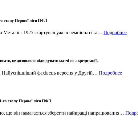
-го етапу Першої ліги ПФЛ
ли Металіст 1925 стартував уже в чемпіонаті та…
Подробнее
сати, це дозволяло відвідувати матчі по акредитації»
ах. Найуспішніший фахівець вересня у Другій…
Подробнее
 1-го етапу Першої ліги ПФЛ
дно, що він намагається зберегти найкращі напрацювання…
Подр