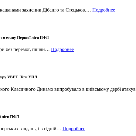
еркащанами захисник Дібанго та Стецьков,…
Подробнее
1-го етапу Першої ліги ПФЛ
тури без перемог, пішли…
Подробнее
 туру VBET Ліги УПЛ
ського Класичного Динамо випробувало в київському дербі атак
ї ліги ПФЛ
енерських завдань, і в гідній…
Подробнее