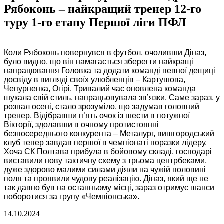
Рябоконь – найкращий тренер 12-го
туру 1-го етапу Першої ліги ПФЛ
Коли Рябоконь повернувся в футбол, очоливши Діназ,
було видно, що він намагається зберегти найкращі
напрацювання Головка та додати команді певної дещиці
досвіду в вигляді своїх улюбленців – Картушова,
Чепурненка, Огірі. Тривалий час оновлена команда
шукала свій стиль, напрацьовувала зв’язки. Саме зараз, у
розпал осені, стало зрозуміло, що задумав головний
тренер. Відібравши п’ять очок із шести в потужної
Вікторії, здолавши в очному протистоянні
безпосереднього конкурента – Металург, вишгородський
клуб тепер завдав першої в чемпіонаті поразки лідеру.
Хоча СК Полтава прибула в бойовому складі, господарі
виставили нову тактичну схему з трьома центрбеками,
дуже здорово малими силами діяли на чужій половині
поля та проявили чудову реалізацію. Діназ, який ще не
так давно був на останньому місці, зараз отримує шанси
поборотися за групу «Чемпіонська».
14.10.2024