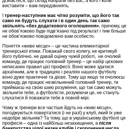
дізнаєтеся, що склад набрали без вас, а кого і коли
виставити – вам передзвонять.
І
тренер-наступник має чітко розуміти, що його так
само не будуть слухати і в один день так само
звільнять «без додаткового оголошення»
, причому, це
не обов’язково буде підв’язано під результат і тим більше
не обов’язково повідомлено вам особисто.
Поняття «живе місце» – це частина елементарної
тренерської етики. Поважай свого колегу, не критикуй
його публічно, не давай оцінку чужій роботі, не очолюй
команду, де працює головний тренер – це набір цехових
неписаних правил цієї професії. Воно може здатися
архаїчним, але в традиціях і реаліях нашого футболу
воно дуже практичне та дієве. Тому що якщо ти очолюєш
команду, де працює незвільнений головний тренер, ти
приймаєш на свою шию розуміння, що так само можуть
звільнити тебе, а футболісти, розуміючи це, не стануть
слухатися й поважати тебе в повній мірі.
Чому ж тренери все частіше йдуть на «живі місця»,
погоджуються повертатися (і не раз!) у клуб, який їх уже
недобре звільняв? Та тому, що в українському футболі ця
професія – одна із найбільш незахищених, а
після
банкрутства цілої низки клубів і скорочення числа