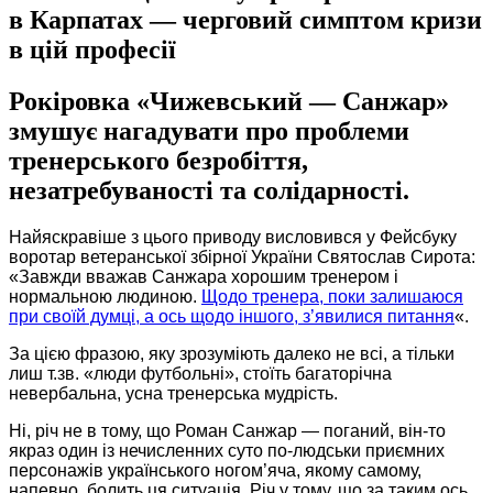
в Карпатах — черговий симптом кризи
в цій професії
Рокіровка «Чижевський — Санжар»
змушує нагадувати про проблеми
тренерського безробіття,
незатребуваності та солідарності.
Найяскравіше з цього приводу висловився у Фейсбуку
воротар ветеранської збірної України Святослав Сирота:
«Завжди вважав Санжара хорошим тренером і
нормальною людиною.
Щодо тренера, поки залишаюся
при своїй думці, а ось щодо іншого, з’явилися питання
«.
За цією фразою, яку зрозуміють далеко не всі, а тільки
лиш т.зв. «люди футбольні», стоїть багаторічна
невербальна, усна тренерська мудрість.
Ні, річ не в тому, що Роман Санжар — поганий, він-то
якраз один із нечисленних суто по-людськи приємних
персонажів українського ногом’яча, якому самому,
напевно, болить ця ситуація. Річ у тому, що за таким ось