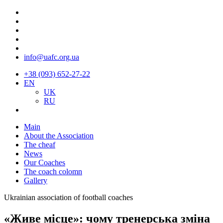
info@uafc.org.ua
+38 (093) 652-27-22
EN
UK
RU
Main
About the Association
The cheaf
News
Our Coaches
The coach colomn
Gallery
Ukrainian association of football coaches
«Живе місце»: чому тренерська зміна