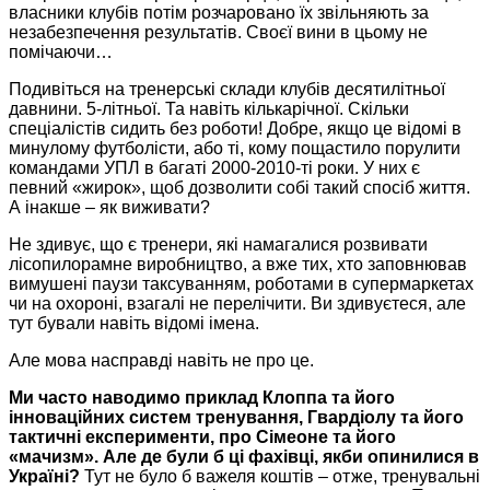
власники клубів потім розчаровано їх звільняють за
незабезпечення результатів. Своєї вини в цьому не
помічаючи…
Подивіться на тренерські склади клубів десятилітньої
давнини. 5-літньої. Та навіть кількарічної. Скільки
спеціалістів сидить без роботи! Добре, якщо це відомі в
минулому футболісти, або ті, кому пощастило порулити
командами УПЛ в багаті 2000-2010-ті роки. У них є
певний «жирок», щоб дозволити собі такий спосіб життя.
А інакше – як виживати?
Не здивує, що є тренери, які намагалися розвивати
лісопилорамне виробництво, а вже тих, хто заповнював
вимушені паузи таксуванням, роботами в супермаркетах
чи на охороні, взагалі не перелічити. Ви здивуєтеся, але
тут бували навіть відомі імена.
Але мова насправді навіть не про це.
Ми часто наводимо приклад Клоппа та його
інноваційних систем тренування, Гвардіолу та його
тактичні експерименти, про Сімеоне та його
«мачизм». Але де були б ці фахівці, якби опинилися в
Україні?
Тут не було б важеля коштів – отже, тренувальні