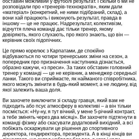
обставин можливий у футболі результат. І скільки б ми не
розповідали про «тренерів-технократів», яким дали
«матеріал» (конкретний, не ними підібраний, склад), а
вони хай працюють і виконують результат, правда в
іншому — це не працює. Надрезультат, колективізм,
відчуття плеча команді дає тільки тренер, якому
довіряють, якого слухають, про якого знають, що він —
керівник своїх підопічних.
Це прямо корелює з Карпатами, де спокійно
відбуваються по чотири тренерських зміни на сезон, а
попередник про призначення наступника дізнається,
образно кажучи, «з преси». За таких обставин головний
тренер у команді — це не керівник, а менеджер середньої
ланки. Такого ви сприймаєте, як найманого співробітника,
якого можуть змінити в будь-який момент, а не людину, від
якої залежить ваша доля.
Ви захочете виключити зі складу гравця, який вам не
підходить або псує атмосферу в колективі – а він тільки
посміється: «Ну-ну, я тут вічний, у мене 5-річний контракт,
а тебе змінять через два місяці». Ви захочете підтягнути в
команді фізику або скасувати додатковий вихідний, а всі
побіжать оскаржувати це рішення до спортивного
директора, гендиректора, президента. А в кінці кінців ви