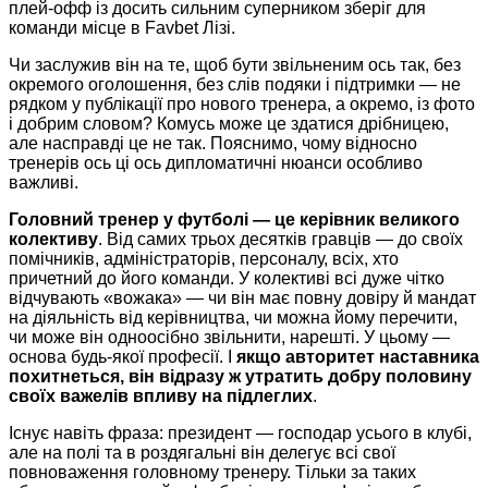
плей-офф із досить сильним суперником зберіг для
команди місце в Favbet Лізі.
Чи заслужив він на те, щоб бути звільненим ось так, без
окремого оголошення, без слів подяки і підтримки — не
рядком у публікації про нового тренера, а окремо, із фото
і добрим словом? Комусь може це здатися дрібницею,
але насправді це не так. Пояснимо, чому відносно
тренерів ось ці ось дипломатичні нюанси особливо
важливі.
Головний тренер у футболі — це керівник великого
колективу
. Від самих трьох десятків гравців — до своїх
помічників, адміністраторів, персоналу, всіх, хто
причетний до його команди. У колективі всі дуже чітко
відчувають «вожака» — чи він має повну довіру й мандат
на діяльність від керівництва, чи можна йому перечити,
чи може він одноосібно звільнити, нарешті. У цьому —
основа будь-якої професії. І
якщо авторитет наставника
похитнеться, він відразу ж утратить добру половину
своїх важелів впливу на підлеглих
.
Існує навіть фраза: президент — господар усього в клубі,
але на полі та в роздягальні він делегує всі свої
повноваження головному тренеру. Тільки за таких