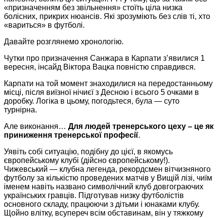
«призначенням без звільнення» стоїть ціла низка
болісних, прикрих нюансів. Які зрозуміють без слів ті, хто
«вариться» в футболі.
Давайте розглянемо хронологію.
Чутки про призначення Санжара в Карпати з’явилися 1
вересня, інсайд Віктора Вацка повністю справдився.
Карпати на той момент знаходилися на передостанньому
місці, після виїзної нічиєї з Десною і всього 5 очками в
доробку. Логіка в цьому, погодьтеся, була — суто
турнірна.
Але виконання…
Для людей тренерського цеху – це як
приниження тренерської професії
.
Уявіть собі ситуацію, подібну до цієї, в якомусь
європейському клубі (дійсно європейському!).
Чижевський — клубна легенда, рекордсмен вітчизняного
футболу за кількістю проведених матчів у Вищій лізі, чиїм
іменем навіть названо символічний клуб довгограючих
українських гравців. Підготував низку футболістів
основного складу, працюючи з дітьми і юнаками клубу.
Щойно влітку, всупереч всім обставинам, він у тяжкому