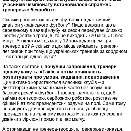
учасників чемпіонату встановилося справжнє
тренерське безробіття
.
Скільки робочих місць для футболістів дає вищий
дивізіон українського футболу? Якщо вважати, що в
середньому в заявці клубу на сезон перебуває близько
шести десятків гравців, то це виходить 720 місць. Плюс-
мінус. А скільки місць має у 12 командах прем’єри
тренерство? А скільки з цих місць займають тренери-
легіонери при тому, що українських тренерів за кордоном
– як пальців однієї руки?
За таких обставин,
почувши запрошення, тренери
відразу кажуть: «Так!», а потім починають
розпитувати про умови, завдання, повноваження
.
Цим активно користаються власники клубів – з
диктаторськими замашками й часто без розуміння
базових речей у футболі. І тренер, замість того, щоб
займатися творчою, серйозною роботою, розставляє
фішки й втілює президентські задуми на полі. Саме тому
не дивують діти президентів в основі, улюбленці
президентів на «вічному контракті», а також телефонні
дзвінки з vip-ложі прямо під час матчу.
А отримавши не тренера-творця, а тренера-виконавця,