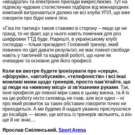
«квадрати» та електронні прилади викреслюємо. Тут на
підписку чудових статистичних підбірок від міжнародних
компаній витрачаються далеко не всі клуби УПЛ, що вже
говорити про бідні нижчі ліги.
«Гіка по тактиці» також ставимо в сторону – якщо це не
гранд, то не факт, що у нього навіть помічник для роз
шифровки ТТД буде. Нарешті, в українському клубі
господар – тільки президент. Головний тренер, який
повинен по ідеї давати результат, не має повної свободи
навіть у тактичній та кадровій роботі, що наче як
очевидне та основне для його професії.
Коли ви вкотре будете іронізувати про «серця»,
«фізруків», «автобусиків», «телефоністів» і всі інші
можливі меми щодо тренерів, просто пам’ятайте, що
ці люди на «живому місці» зі зв’язаними руками
. Так,
їхня професія до певної міри сама в цьому винна, та й їх
на цю роботу ніхто силоміць не гнав, але все одно – ні
про який розвиток за таких обставин говорити точно не
приходиться. А ми будемо й надалі уважно прислухатися
до інсайдів — може, ще когось із тренерів звільнять, а він
ще й не знає…
Ярослав Смілянський,
Sport Arena