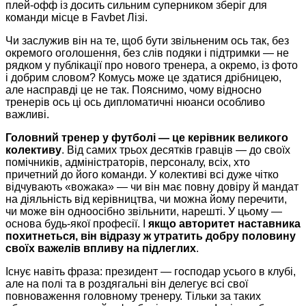
плей-офф із досить сильним суперником зберіг для
команди місце в Favbet Лізі.
Чи заслужив він на те, щоб бути звільненим ось так, без
окремого оголошення, без слів подяки і підтримки — не
рядком у публікації про нового тренера, а окремо, із фото
і добрим словом? Комусь може це здатися дрібницею,
але насправді це не так. Пояснимо, чому відносно
тренерів ось ці ось дипломатичні нюанси особливо
важливі.
Головний тренер у футболі — це керівник великого
колективу
. Від самих трьох десятків гравців — до своїх
помічників, адміністраторів, персоналу, всіх, хто
причетний до його команди. У колективі всі дуже чітко
відчувають «вожака» — чи він має повну довіру й мандат
на діяльність від керівництва, чи можна йому перечити,
чи може він одноосібно звільнити, нарешті. У цьому —
основа будь-якої професії. І
якщо авторитет наставника
похитнеться, він відразу ж утратить добру половину
своїх важелів впливу на підлеглих
.
Існує навіть фраза: президент — господар усього в клубі,
але на полі та в роздягальні він делегує всі свої
повноваження головному тренеру. Тільки за таких