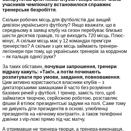
учасників чемпіонату встановилося справжнє
тренерське безробіття
.
Скільки робочих місць для футболістів дає вищий
дивізіон українського футболу? Якщо вважати, що в
середньому в заявці клубу на сезон перебуває близько
шести десятків гравців, то це виходить 720 місць. Плюс-
мінус. А скільки місць має у 12 командах прем’єри
тренерство? А скільки з цих місць займають тренери-
легіонери при тому, що українських тренерів за кордоном
– як пальців однієї руки?
За таких обставин,
почувши запрошення, тренери
відразу кажуть: «Так!», а потім починають
розпитувати про умови, завдання, повноваження
.
Цим активно користаються власники клубів – з
диктаторськими замашками й часто без розуміння
базових речей у футболі. І тренер, замість того, щоб
займатися творчою, серйозною роботою, розставляє
фішки й втілює президентські задуми на полі. Саме тому
не дивують діти президентів в основі, улюбленці
президентів на «вічному контракті», а також телефонні
дзвінки з vip-ложі прямо під час матчу.
А отримавши не тренера-творця, а тренера-виконавця,