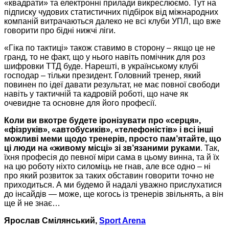
«квадрати» та електронні прилади викреслюємо. Тут на
підписку чудових статистичних підбірок від міжнародних
компаній витрачаються далеко не всі клуби УПЛ, що вже
говорити про бідні нижчі ліги.
«Гіка по тактиці» також ставимо в сторону – якщо це не
гранд, то не факт, що у нього навіть помічник для роз
шифровки ТТД буде. Нарешті, в українському клубі
господар – тільки президент. Головний тренер, який
повинен по ідеї давати результат, не має повної свободи
навіть у тактичній та кадровій роботі, що наче як
очевидне та основне для його професії.
Коли ви вкотре будете іронізувати про «серця»,
«фізруків», «автобусиків», «телефоністів» і всі інші
можливі меми щодо тренерів, просто пам’ятайте, що
ці люди на «живому місці» зі зв’язаними руками
. Так,
їхня професія до певної міри сама в цьому винна, та й їх
на цю роботу ніхто силоміць не гнав, але все одно – ні
про який розвиток за таких обставин говорити точно не
приходиться. А ми будемо й надалі уважно прислухатися
до інсайдів — може, ще когось із тренерів звільнять, а він
ще й не знає…
Ярослав Смілянський,
Sport Arena