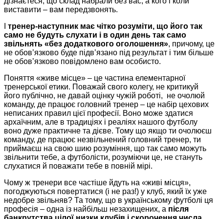
дізнаєтеся, що склад набрали без вас, а кого і коли
виставити – вам передзвонять.
І
тренер-наступник має чітко розуміти, що його так
само не будуть слухати і в один день так само
звільнять «без додаткового оголошення»
, причому, це
не обов’язково буде підв’язано під результат і тим більше
не обов’язково повідомлено вам особисто.
Поняття «живе місце» – це частина елементарної
тренерської етики. Поважай свого колегу, не критикуй
його публічно, не давай оцінку чужій роботі, не очолюй
команду, де працює головний тренер – це набір цехових
неписаних правил цієї професії. Воно може здатися
архаїчним, але в традиціях і реаліях нашого футболу
воно дуже практичне та дієве. Тому що якщо ти очолюєш
команду, де працює незвільнений головний тренер, ти
приймаєш на свою шию розуміння, що так само можуть
звільнити тебе, а футболісти, розуміючи це, не стануть
слухатися й поважати тебе в повній мірі.
Чому ж тренери все частіше йдуть на «живі місця»,
погоджуються повертатися (і не раз!) у клуб, який їх уже
недобре звільняв? Та тому, що в українському футболі ця
професія – одна із найбільш незахищених, а
після
банкрутства цілої низки клубів і скорочення числа