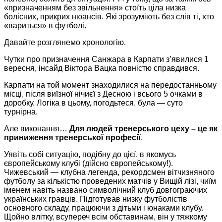
«призначенням без звільнення» стоїть ціла низка
болісних, прикрих нюансів. Які зрозуміють без слів ті, хто
«вариться» в футболі.
Давайте розглянемо хронологію.
Чутки про призначення Санжара в Карпати з’явилися 1
вересня, інсайд Віктора Вацка повністю справдився.
Карпати на той момент знаходилися на передостанньому
місці, після виїзної нічиєї з Десною і всього 5 очками в
доробку. Логіка в цьому, погодьтеся, була — суто
турнірна.
Але виконання…
Для людей тренерського цеху – це як
приниження тренерської професії
.
Уявіть собі ситуацію, подібну до цієї, в якомусь
європейському клубі (дійсно європейському!).
Чижевський — клубна легенда, рекордсмен вітчизняного
футболу за кількістю проведених матчів у Вищій лізі, чиїм
іменем навіть названо символічний клуб довгограючих
українських гравців. Підготував низку футболістів
основного складу, працюючи з дітьми і юнаками клубу.
Щойно влітку, всупереч всім обставинам, він у тяжкому