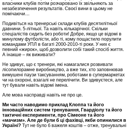
власники клубів потім розчаровано їх звільняють за
незабезпечення результатів. Своєї вини в цьому не
помічаючи…
Подивіться на тренерські склади клубів десятилітньої
давнини. 5-літньої. Та навіть кількарічної. Скільки
спеціалістів сидить без роботи! Добре, якщо це відомі в
минулому футболісти, або ті, кому пощастило порулити
командами УПЛ в багаті 2000-2010-ті роки. У них є
певний «жирок», щоб дозволити собі такий спосіб життя.
А інакше – як виживати?
Не здивує, що є тренери, які намагалися розвивати
лісопилорамне виробництво, а вже тих, хто заповнював
вимушені паузи таксуванням, роботами в супермаркетах
чи на охороні, взагалі не перелічити. Ви здивуєтеся, але
тут бували навіть відомі імена.
Але мова насправді навіть не про це.
Ми часто наводимо приклад Клоппа та його
інноваційних систем тренування, Гвардіолу та його
тактичні експерименти, про Сімеоне та його
«мачизм». Але де були б ці фахівці, якби опинилися в
Україні?
Тут не було б важеля коштів – отже, тренувальні