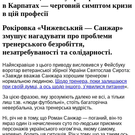
в Карпатах — черговий симптом кризи
в цій професії
Рокіровка «Чижевський — Санжар»
змушує нагадувати про проблеми
тренерського безробіття,
незатребуваності та солідарності.
Найяскравіше з цього приводу висловився у Фейсбуку
воротар ветеранської збірної України Святослав Сирота:
«Завжди вважав Санжара хорошим тренером і
нормальною людиною.
Щодо тренера, поки залишаюся
при своїй думці, а ось щодо іншого, з’явилися питання
«.
За цією фразою, яку зрозуміють далеко не всі, а тільки
лиш т.зв. «люди футбольні», стоїть багаторічна
невербальна, усна тренерська мудрість.
Ні, річ не в тому, що Роман Санжар — поганий, він-то
якраз один із нечисленних суто по-людськи приємних
персонажів українського ногом’яча, якому самому,
напевно, болить ця ситуація. Річ у тому, що за таким ось