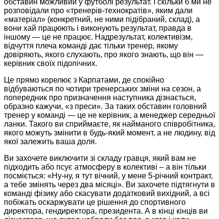
обставин можливий у футболі результат. І скільки б ми не
розповідали про «тренерів-технократів», яким дали
«матеріал» (конкретний, не ними підібраний, склад), а
вони хай працюють і виконують результат, правда в
іншому — це не працює. Надрезультат, колективізм,
відчуття плеча команді дає тільки тренер, якому
довіряють, якого слухають, про якого знають, що він —
керівник своїх підопічних.
Це прямо корелює з Карпатами, де спокійно
відбуваються по чотири тренерських зміни на сезон, а
попередник про призначення наступника дізнається,
образно кажучи, «з преси». За таких обставин головний
тренер у команді — це не керівник, а менеджер середньої
ланки. Такого ви сприймаєте, як найманого співробітника,
якого можуть змінити в будь-який момент, а не людину, від
якої залежить ваша доля.
Ви захочете виключити зі складу гравця, який вам не
підходить або псує атмосферу в колективі – а він тільки
посміється: «Ну-ну, я тут вічний, у мене 5-річний контракт,
а тебе змінять через два місяці». Ви захочете підтягнути в
команді фізику або скасувати додатковий вихідний, а всі
побіжать оскаржувати це рішення до спортивного
директора, гендиректора, президента. А в кінці кінців ви