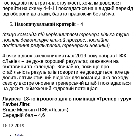
господарів не втратила стрункості, хоча їм довелося
перейти на схему 4-4-1 і покладатися на швидкий перехід
від оборони до атаки, багато працюючи без м’яча.
Накопичувальний критерій – 4
(якщо команда під керівництвом тренера кілька турів
поспіль демонструє чіткий прогрес, постійне
поліпшення результатів, тренерські новинки)
4 очки в двох заключних матчах 2019 року набрав ПФК
«Львів» – це дуже хороший результат, зважаючи на
обставини та календар. Звичайно, поки що про
стабільність результатів говорити не доводиться, але це
досить оптимістичний відрізок для команди, яка по ходу
сезону вкотре оновила тренерський штаб і покладається
на досить обмежений кадровий потенціал.
Лауреат 18-го ігрового дня в номінації «Тренер туру»
Favbet Ліги:
Єгіше Мелікян (ПФК «Львів»)
Середній бал – 4,6
16.12.2019
Main