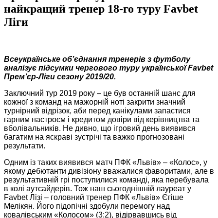
найкращий тренер 18-го туру Favbet
Ліги
Всеукраїнське об’єднання тренерів з футболу
аналізує підсумки чергового туру української Favbet
Прем’єр-Ліги сезону 2019/20.
Заключний тур 2019 року – це був останній шанс для
кожної з команд на мажорній ноті закрити значний
турнірний відрізок, аби перед канікулами запастися
гарним настроєм і кредитом довіри від керівництва та
вболівальників. Не дивно, що ігровий день виявився
багатим на яскраві зустрічі та важко прогнозовані
результати.
Одним із таких виявився матч ПФК «Львів» – «Колос», у
якому дебютанти дивізіону вважалися фаворитами, але в
результативній грі поступилися команді, яка перебувала
в колі аутсайдерів. Тож наш сьогоднішній лауреат у
Favbet Лізі – головний тренер ПФК «Львів» Єгіше
Мелікян. Його підопічні здобули перемогу над
ковалівським «Колосом» (3:2), відірвавшись від