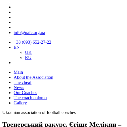
info@uafc.org.ua
+38 (093) 652-27-22
EN
UK
RU
Main
About the Association
The cheaf
News
Our Coaches
The coach colomn
Gallery
Ukrainian association of football coaches
Тренерський ракурс. Єгіше Мелікян –