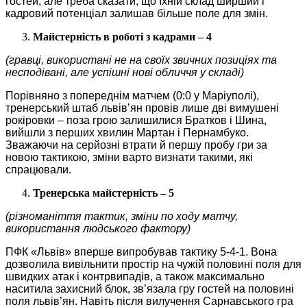
гостей, але треба сказати, що їхній склад ширший і
кадровий потенціал залишав більше поле для змін.
Майстерність в роботі з кадрами – 4
(гравці, використані не на своїх звичних позиціях та
несподівані, але успішні нові обличчя у складі)
Порівняно з попереднім матчем (0:0 у Маріуполі),
тренерський штаб львів’ян провів лише дві вимушені
рокіровки – поза грою залишилися Братков і Шина,
вийшли з перших хвилин Мартан і Пернамбуко.
Зважаючи на серйозні втрати й першу пробу гри за
новою тактикою, зміни варто визнати такими, які
спрацювали.
Тренерська майстерність – 5
(різноманіття тактик, зміни по ходу матчу,
використання людського фактору)
ПФК «Львів» вперше випробував тактику 5-4-1. Вона
дозволила вивільнити простір на чужій половині поля для
швидких атак і контрвипадів, а також максимально
наситила захисний блок, зв’язала гру гостей на половині
поля львів’ян. Навіть після вилучення Сарнавського гра