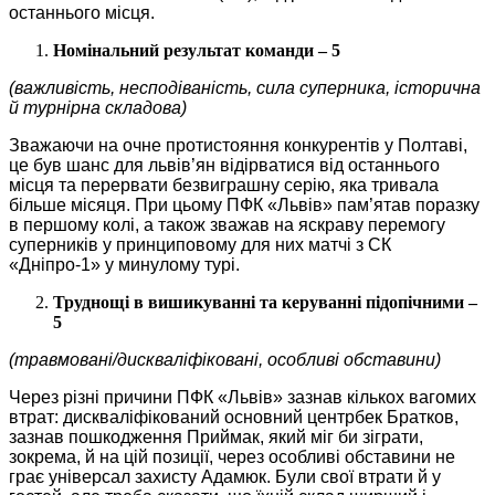
останнього місця.
Номінальний результат команди – 5
(важливість, несподіваність, сила суперника, історична
й турнірна складова)
Зважаючи на очне протистояння конкурентів у Полтаві,
це був шанс для львів’ян відірватися від останнього
місця та перервати безвиграшну серію, яка тривала
більше місяця. При цьому ПФК «Львів» пам’ятав поразку
в першому колі, а також зважав на яскраву перемогу
суперників у принциповому для них матчі з СК
«Дніпро-1» у минулому турі.
Труднощі в вишикуванні та керуванні підопічними –
5
(травмовані/дискваліфіковані, особливі обставини)
Через різні причини ПФК «Львів» зазнав кількох вагомих
втрат: дискваліфікований основний центрбек Братков,
зазнав пошкодження Приймак, який міг би зіграти,
зокрема, й на цій позиції, через особливі обставини не
грає універсал захисту Адамюк. Були свої втрати й у