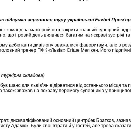
є підсумки чергового туру української Favbet Прем’єр-
ї з команд на мажорній ноті закрити значний турнірний відр
но, що ігровий день виявився багатим на яскраві зустрічі та
ому дебютанти дивізіону вважалися фаворитами, але в резул
– головний тренер ПФК «Львів» Єгіше Мелікян. Його підопічн
й турнірна складова)
був шанс для львів’ян відірватися від останнього місця та 
а також зважав на яскраву перемогу суперників у принципов
трат: дискваліфікований основний центрбек Братков, зазнав
ахисту Адамюк. Були свої втрати й у гостей, але треба сказа