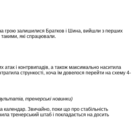
поза грою залишилися Братков і Шина, вийшли з перших
 такими, які спрацювали.
х атак і контрвипадів, а також максимально наситила
втратила стрункості, хоча їм довелося перейти на схему 4-
зультатів, тренерські новинки)
а календар. Звичайно, поки що про стабільність
овила тренерський штаб і покладається на досить