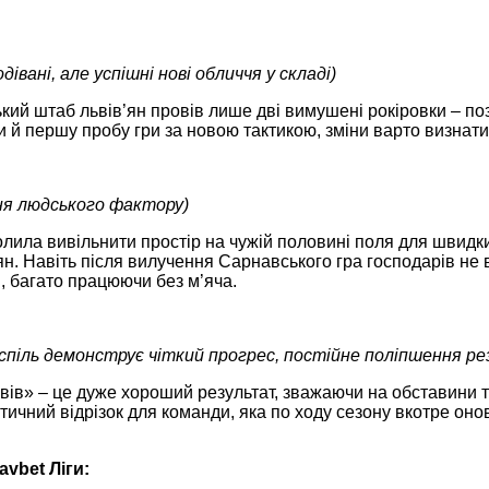
дівані, але успішні нові обличчя у складі)
ський штаб львів’ян провів лише дві вимушені рокіровки – 
 й першу пробу гри за новою тактикою, зміни варто визнати
ня людського фактору)
лила вивільнити простір на чужій половині поля для швидки
’ян. Навіть після вилучення Сарнавського гра господарів не 
и, багато працюючи без м’яча.
спіль демонструє чіткий прогрес, постійне поліпшення ре
вів» – це дуже хороший результат, зважаючи на обставини т
стичний відрізок для команди, яка по ходу сезону вкотре он
avbet Ліги: