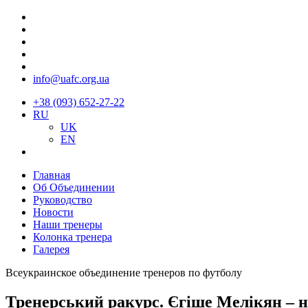
info@uafc.org.ua
+38 (093) 652-27-22
RU
UK
EN
Главная
Об Объединении
Руководство
Новости
Наши тренеры
Колонка тренера
Галерея
Всеукраинское объединение тренеров по футболу
Тренерський ракурс. Єгіше Мелікян – н