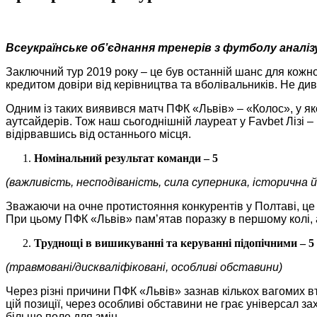
Всеукраїнське об’єднання тренерів з футболу аналізу
Заключний тур 2019 року – це був останній шанс для кожно
кредитом довіри від керівництва та вболівальників. Не див
Одним із таких виявився матч ПФК «Львів» – «Колос», у як
аутсайдерів. Тож наш сьогоднішній лауреат у Favbet Лізі 
відірвавшись від останнього місця.
Номінальний результат команди – 5
(важливість, несподіваність, сила суперника, історична 
Зважаючи на очне протистояння конкурентів у Полтаві, це 
При цьому ПФК «Львів» пам’ятав поразку в першому колі, 
Труднощі в вишикуванні та керуванні підопічними – 5
(травмовані/дискваліфіковані, особливі обставини)
Через різні причини ПФК «Львів» зазнав кількох вагомих в
цій позиції, через особливі обставини не грає універсал з
більше поле для змін.