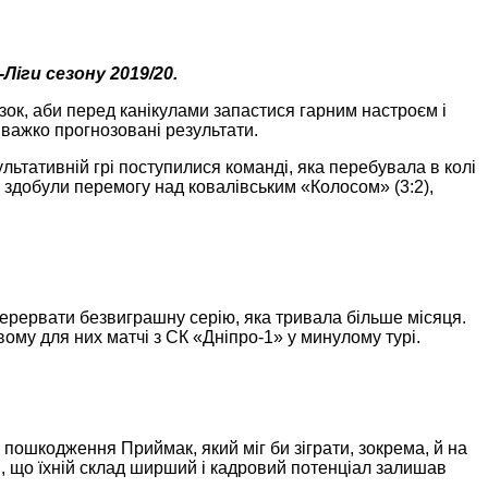
Ліги сезону 2019/20.
ізок, аби перед канікулами запастися гарним настроєм і
 важко прогнозовані результати.
ьтативній грі поступилися команді, яка перебувала в колі
і здобули перемогу над ковалівським «Колосом» (3:2),
перервати безвиграшну серію, яка тривала більше місяця.
ому для них матчі з СК «Дніпро-1» у минулому турі.
 пошкодження Приймак, який міг би зіграти, зокрема, й на
ти, що їхній склад ширший і кадровий потенціал залишав