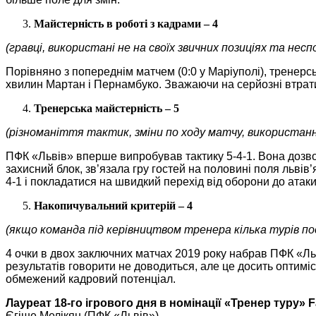
Майстерність в роботі з кадрами – 4
(гравці, використані не на своїх звичних позиціях та неспо
Порівняно з попереднім матчем (0:0 у Маріуполі), тренер
хвилин Мартан і Пернамбуко. Зважаючи на серйозні втрати
Тренерська майстерність – 5
(різноманіття тактик, зміни по ходу матчу, використан
ПФК «Львів» вперше випробував тактику 5-4-1. Вона дозво
захисний блок, зв’язала гру гостей на половині поля львів
4-1 і покладатися на швидкий перехід від оборони до атак
Накопичувальний критерій – 4
(якщо команда під керівництвом тренера кілька турів по
4 очки в двох заключних матчах 2019 року набрав ПФК «Ль
результатів говорити не доводиться, але це досить оптимі
обмежений кадровий потенціал.
Лауреат 18-го ігрового дня в номінації «Тренер туру» F
Єгіше Мелікян (ПФК «Львів»)