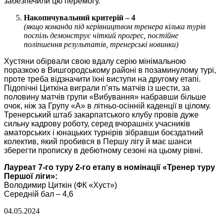
забезпечили цю перемогу.
Накопичувальний критерій – 4
(якщо команда під керівництвом тренера кілька турів
поспіль демонструє чіткий прогрес, постійне
поліпшення результатів, тренерські новинки)
Хустяни обірвали свою вдалу серію мінімальною
поразкою в Вишгородському районі в позаминулому турі,
проте треба відзначити їхні виступи на другому етапі.
Підопічні Циткіна виграли п’ять матчів із шести, за
половину матчів групи «Вибування» набравши більше
очок, ніж за Групу «А» в літньо-осінній каденції в цілому.
Тренерський штаб закарпатського клубу провів дуже
сильну кадрову роботу, серед вчорашніх учасників
аматорських і юнацьких турнірів зібравши боєздатний
колектив, який пробився в Першу лігу й має шанси
зберегти прописку в дебютному сезоні на цьому рівні.
Лауреат 7-го туру 2-го етапу в номінації «Тренер туру
Першої ліги»:
Володимир Циткін (ФК «Хуст»)
Середній бал – 4,6
04.05.2024