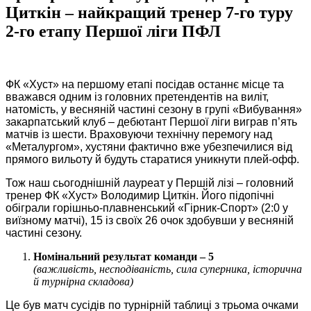
Циткін – найкращий тренер 7-го туру
2-го етапу Першої ліги ПФЛ
ФК «Хуст» на першому етапі посідав останнє місце та
вважався одним із головних претендентів на виліт,
натомість, у весняній частині сезону в групі «Вибування»
закарпатський клуб – дебютант Першої ліги виграв п’ять
матчів із шести. Враховуючи технічну перемогу над
«Металургом», хустяни фактично вже убезпечилися від
прямого вильоту й будуть старатися уникнути плей-офф.
Тож наш сьогоднішній лауреат у Першій лізі – головний
тренер ФК «Хуст» Володимир Циткін. Його підопічні
обіграли горішньо-плавненський «Гірник-Спорт» (2:0 у
виїзному матчі), 15 із своїх 26 очок здобувши у весняній
частині сезону.
Номінальний результат команди – 5
(важливість, несподіваність, сила суперника, історична
й турнірна складова)
Це був матч сусідів по турнірній таблиці з трьома очками