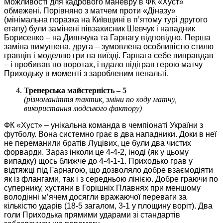
Можливості для кадрового маневру в ФК «Хуст»
обмежені. Порівняно з матчем проти «Діназу»
(мінімальна поразка на Київщині в п’ятому турі другого
етапу) були замінені півзахисник Шевчук і нападник
Борисенко – на Диянчука та Гарнагу відповідно. Перша
заміна вимушена, друга – зумовлена особливістю стилю
гравців і моделлю гри на виїзді. Гарнага себе виправдав
– і пробивав по воротах, і вдало підіграв герою матчу
Приходьку в моменті з заробленим пенальті.
Тренерська майстерність – 5
(різноманіття тактик, зміни по ходу матчу,
використання людського фактору)
ФК «Хуст» – унікальна команда в чемпіонаті України з
футболу. Вона системно грає в два нападники. Доки в неї
не переманили братів Луцівих, це були два чистих
форварди. Зараз інколи це 4-4-2, іноді (як у цьому
випадку) щось ближче до 4-4-1-1. Приходько грав у
відтяжці під Гарнагою, що дозволяло добре взаємодіяти
як із флангами, так і з середньою лінією. Добре граючи по
супернику, хустяни в Горішніх Плавнях при меншому
володінні м’ячем досягли вражаючої переваги за
кількістю ударів (18-5 загалом, 3-1 у площину воріт). Два
голи Приходька прямими ударами зі стандартів