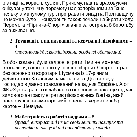
різниці на користь хустян. Причому, навіть враховуючи
очікувану технічну перемогу над запоріжцями за їхню
неявку в минулому турі, програвати виїзд на Полтавщину
не можна було – конкуренти також почали набирати ходу.
Перемога «Гірника-Спорт» значно загострила б боротьбу
за виживання.
Труднощі в вишикуванні та керуванні підопічними –
4
(травмовані/дискваліфіковані, особливі обставини)
В обох команд були кадрові втрати, і ми не можемо
визначити, в кого вони суттєвіші. «Гірник-Спорт» зіграв
без основного воротаря Шухмана із 17-річним
дебютантом Козловим замість нього. До того ж, у
господарів давно травмований нападник Еффіонг. А от
ФК «Хуст» грав із ослабленою опорною зоною: ще під час
зимового антракту втратив півзахисника Вагіна, який
повернувся на аматорський рівень, а через перебір
карток – Шевчука.
Майстерність в роботі з кадрами – 5
(гравці, використані не на своїх звичних позиціях та
несподівані, але успішні нові обличчя у складі)