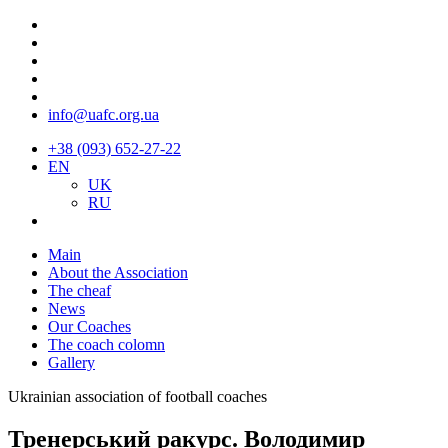
info@uafc.org.ua
+38 (093) 652-27-22
EN
UK
RU
Main
About the Association
The cheaf
News
Our Coaches
The coach colomn
Gallery
Ukrainian association of football coaches
Тренерський ракурс. Володимир