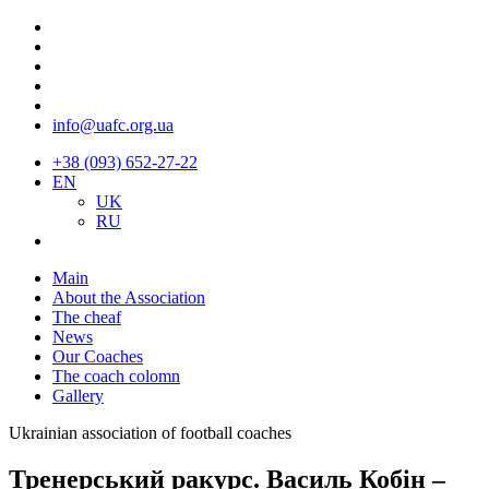
info@uafc.org.ua
+38 (093) 652-27-22
EN
UK
RU
Main
About the Association
The cheaf
News
Our Coaches
The coach colomn
Gallery
Ukrainian association of football coaches
Тренерський ракурс. Василь Кобін –