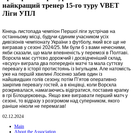
найкращий тренер 15-го туру VBET
Ліги УПЛ
Кінець листопада чемпіон Першої ліги зустрічав на
останньому місці, будучи єдиним учасником усіх
дивізіонів чемпіонату України з футболу, який все ще не
вигравав у сезоні 2024/25. Ми були б з вами нечесними,
якби сказали, що мали впевненість у перемозі в Полтаві.
Ворскла має суттєво дорожчий і досвідченіший склад,
«всуху» виграла два попередніх матчі та мала суттєву
перевагу в історії протистоянь із Інгульцем. Але натомість
уже на першій хвилині Лосенко забив один із
найшвидших голів сезону, потім П’ятов оперативно
закріпив перевагу гостей, а в кінцівці, коли Ворскла
розкривалася, намагаючись відігратися, поставив крапку
в грі Білоцерковець. Якщо вже вигравати перший матч у
сезоні, то відразу з розгромом над суперником, якого
раніше ніколи не перемагав!
02.12.2024
Main
About the Association