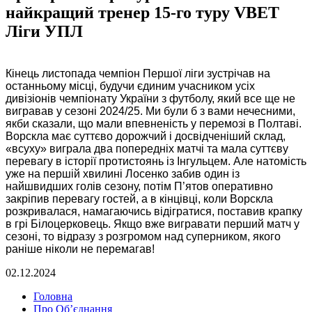
найкращий тренер 15-го туру VBET
Ліги УПЛ
Кінець листопада чемпіон Першої ліги зустрічав на
останньому місці, будучи єдиним учасником усіх
дивізіонів чемпіонату України з футболу, який все ще не
вигравав у сезоні 2024/25. Ми були б з вами нечесними,
якби сказали, що мали впевненість у перемозі в Полтаві.
Ворскла має суттєво дорожчий і досвідченіший склад,
«всуху» виграла два попередніх матчі та мала суттєву
перевагу в історії протистоянь із Інгульцем. Але натомість
уже на першій хвилині Лосенко забив один із
найшвидших голів сезону, потім П’ятов оперативно
закріпив перевагу гостей, а в кінцівці, коли Ворскла
розкривалася, намагаючись відігратися, поставив крапку
в грі Білоцерковець. Якщо вже вигравати перший матч у
сезоні, то відразу з розгромом над суперником, якого
раніше ніколи не перемагав!
02.12.2024
Головна
Про Об’єднання