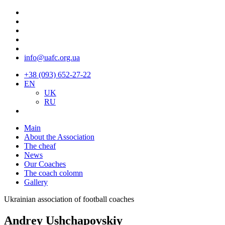
info@uafc.org.ua
+38 (093) 652-27-22
EN
UK
RU
Main
About the Association
The cheaf
News
Our Coaches
The coach colomn
Gallery
Ukrainian association of football coaches
Andrey Ushchapovskiy