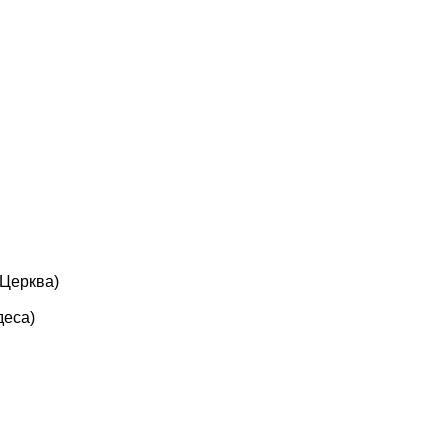
 Церква)
деса)