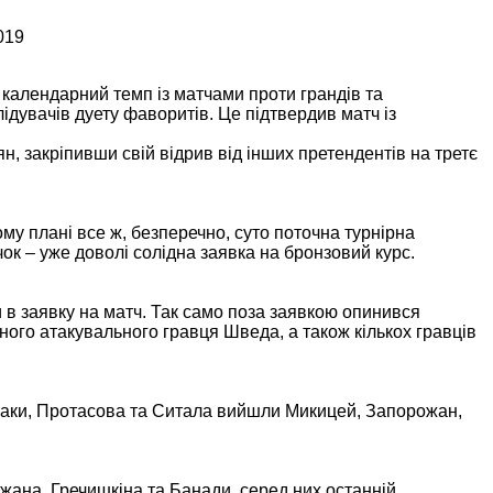
019
календарний темп із матчами проти грандів та
увачів дуету фаворитів. Це підтвердив матч із
, закріпивши свій відрив від інших претендентів на третє
у плані все ж, безперечно, суто поточна турнірна
ок – уже доволі солідна заявка на бронзовий курс.
и в заявку на матч. Так само поза заявкою опинився
дного атакувального гравця Шведа, а також кількох гравців
ераки, Протасова та Ситала вийшли Микицей, Запорожан,
жана, Гречишкіна та Банади, серед них останній