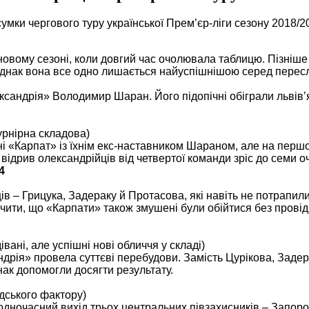
умки чергового туру української Прем’єр-ліги сезону 2018/2
овому сезоні, коли довгий час очолювала таблицю. Пізніше 
нак вона все одно лишається найуспішнішою серед переслід
андрія» Володимир Шаран. Його підопічні обіграли львів’ян
турнірна складова)
 «Карпат» із їхнім екс-наставником Шараном, але на першом
ідрив олександрійців від четвертої команди зріс до семи оч
4
ів – Грицука, Задераку й Протасова, які навіть не потрапил
начити, що «Карпати» також змушені були обійтися без прові
івані, але успішні нові обличчя у складі)
дрія» провела суттєві перебудови. Замість Цурікова, Зад
нак допомогли досягти результату.
юдського фактору)
одночасний вихід трьох центральних півзахисників – Запоро