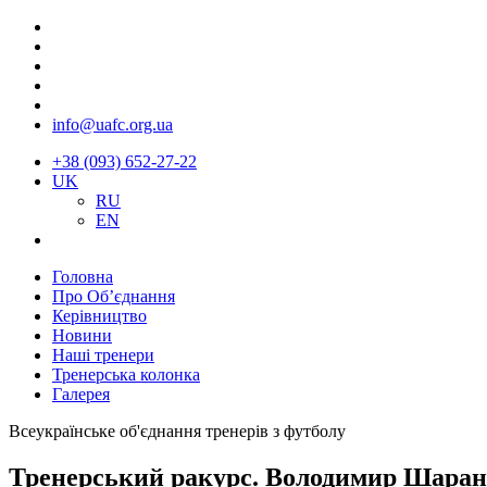
info@uafc.org.ua
+38 (093) 652-27-22
UK
RU
EN
Головна
Про Об’єднання
Керівництво
Новини
Наші тренери
Тренерська колонка
Галерея
Всеукраїнське об'єднання тренерів з футболу
Тренерський ракурс. Володимир Шаран