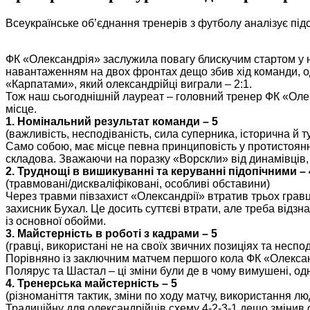
Всеукраїнське об’єднання тренерів з футболу аналізує підс
ФК «Олександрія» заслужила повагу блискучим стартом у н
навантаженням на двох фронтах дещо збив хід команди, од
«Карпатами», який олександрійці виграли – 2:1.
Тож наш сьогоднішній лауреат – головний тренер ФК «Олекс
місце.
1. Номінальний результат команди – 5
(важливість, несподіваність, сила суперника, історична й 
Само собою, має місце певна принциповість у протистоянні
складова. Зважаючи на поразку «Ворскли» від динамівців, в
2. Труднощі в вишикуванні та керуванні підопічними – 
(травмовані/дискваліфіковані, особливі обставини)
Через травми півзахист «Олександрії» втратив трьох гравц
захисник Бухал. Це досить суттєві втрати, але треба відз
із основної обойми.
3. Майстерність в роботі з кадрами – 5
(гравці, використані не на своїх звичних позиціях та неспод
Порівняно із заключним матчем першого кола ФК «Олексан
Полярус та Шастал – ці зміни були де в чому вимушені, од
4. Тренерська майстерність – 5
(різноманіття тактик, зміни по ходу матчу, використання л
Традиційну для олександрійців схему 4-2-3-1 дещо змінив 