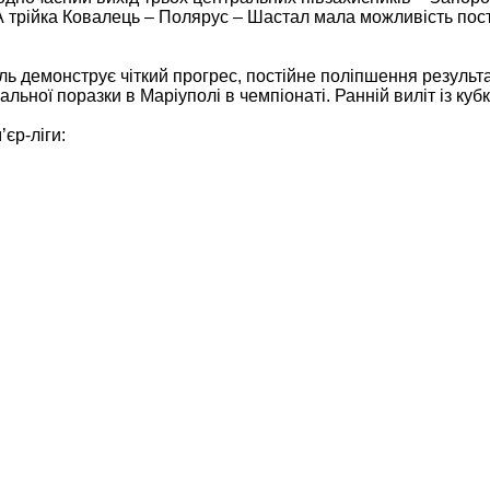
А трійка Ковалець – Полярус – Шастал мала можливість пост
ль демонструє чіткий прогрес, постійне поліпшення результа
льної поразки в Маріуполі в чемпіонаті. Ранній виліт із ку
єр-ліги: