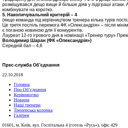
розміщувався дещо вище й більше діяв у підіграші атаки. 
комбінувати на коротко.
5. Накопичувальний критерій – 4
(якщо команда під керівництвом тренера кілька турів поспі
Це третя поспіль перемога ФК «Олександрія» – після мініма
є поганою новиною для її конкурентів.
Лауреат 12-го ігрового дня в номінації «Тренер туру» Прем’
Володимир Шаран (ФК «Олександрія»)
Середній бал – 4,6
Прес-служба Об’єднання
22.10.2018
Головна
Про Об’єднання
Керівництво
Новини
Наші тренери
Тренерська колонка
Галерея
01601, м. Київ, вул. Госпітальна 4 (готель «Русь»), офіс 429