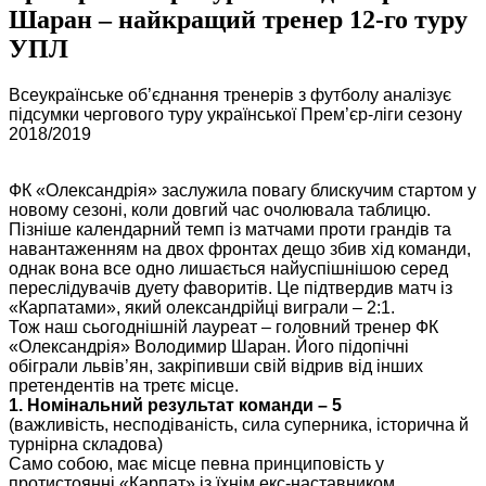
Шаран – найкращий тренер 12-го туру
УПЛ
Всеукраїнське об’єднання тренерів з футболу аналізує
підсумки чергового туру української Прем’єр-ліги сезону
2018/2019
ФК «Олександрія» заслужила повагу блискучим стартом у
новому сезоні, коли довгий час очолювала таблицю.
Пізніше календарний темп із матчами проти грандів та
навантаженням на двох фронтах дещо збив хід команди,
однак вона все одно лишається найуспішнішою серед
переслідувачів дуету фаворитів. Це підтвердив матч із
«Карпатами», який олександрійці виграли – 2:1.
Тож наш сьогоднішній лауреат – головний тренер ФК
«Олександрія» Володимир Шаран. Його підопічні
обіграли львів’ян, закріпивши свій відрив від інших
претендентів на третє місце.
1. Номінальний результат команди – 5
(важливість, несподіваність, сила суперника, історична й
турнірна складова)
Само собою, має місце певна принциповість у
протистоянні «Карпат» із їхнім екс-наставником