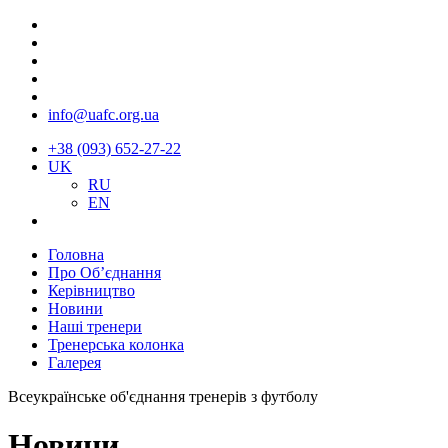
info@uafc.org.ua
+38 (093) 652-27-22
UK
RU
EN
Головна
Про Об’єднання
Керівництво
Новини
Наші тренери
Тренерська колонка
Галерея
Всеукраїнське об'єднання тренерів з футболу
Новини