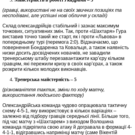
(гравці, використані не на своїх звичних позиціях та
несподівані, але успішні нові обличчя у складі)
Склад олександрійців стабільний і зазнає максимум
точкових, ситуативних змін. Так, проти «Шахтаря» Гура
виставив точно такий же старт, як і проти «Львова» в
попередньому турі (перемога 2:0). Відзначаємо, що
повернення Бондаренка та Ковальця, а також наявність
низки досить досвідчених новачків, не завадили
тренерському штабу перезавантажити кар’єру кільком
гравцям, які пережили кризу в своїх кар’єрах, а також
розкрити кількох молодих виконавців.
Тренерська майстерність – 5
(різноманіття тактик, зміни по ходу матчу,
використання людського фактору)
Олександрійська команда чудово опрацювала тактичну
схему 4-5-1, яку використовує в кількох варіаціях –
залежно від підбору гравців середньої лінії. Більше того,
під час матчу з «Шахтарем» з виходом Волошина
команда підкріпила свою атаку й догравала в формації 4-
4-1-1, відігравшись наприкінці матчу (саме Вікентій