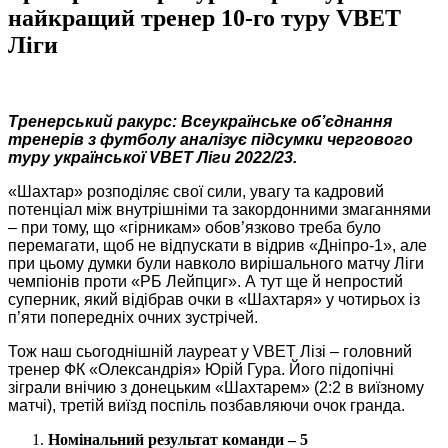
найкращий тренер 10-го туру VBET
Ліги
Тренерський ракурс: Всеукраїнське об’єднання
тренерів з футболу аналізує підсумки чергового
туру української VBET Ліги 2022/23.
«Шахтар» розподіляє свої сили, увагу та кадровий
потенціал між внутрішніми та закордонними змаганнями
– при тому, що «гірникам» обов’язково треба було
перемагати, щоб не відпускати в відрив «Дніпро-1», але
при цьому думки були навколо вирішального матчу Ліги
чемпіонів проти «РБ Лейпциг». А тут ще й непростий
суперник, який відібрав очки в «Шахтаря» у чотирьох із
п’яти попередніх очних зустрічей.
Тож наш сьогоднішній лауреат у VBET Лізі – головний
тренер ФК «Олександрія» Юрій Гура. Його підопічні
зіграли внічию з донецьким «Шахтарем» (2:2 в виїзному
матчі), третій виїзд поспіль позбавляючи очок гранда.
Номінальний результат команди – 5