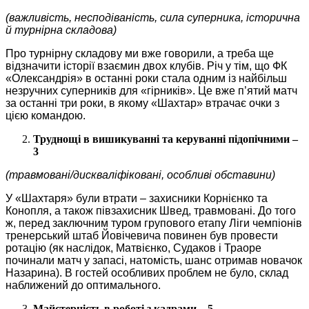
(важливість, несподіваність, сила суперника, історична
й турнірна складова)
Про турнірну складову ми вже говорили, а треба ще
відзначити історії взаємин двох клубів. Річ у тім, що ФК
«Олександрія» в останні роки стала одним із найбільш
незручних суперників для «гірників». Це вже п’ятий матч
за останні три роки, в якому «Шахтар» втрачає очки з
цією командою.
Труднощі в вишикуванні та керуванні підопічними –
3
(травмовані/дискваліфіковані, особливі обставини)
У «Шахтаря» були втрати – захисники Корнієнко та
Конопля, а також півзахисник Швед, травмовані. До того
ж, перед заключним туром групового етапу Ліги чемпіонів
тренерський штаб Йовічевича повинен був провести
ротацію (як наслідок, Матвієнко, Судаков і Траоре
починали матч у запасі, натомість, шанс отримав новачок
Назарина). В гостей особливих проблем не було, склад
наближений до оптимального.
Майстерність в роботі з кадрами – 5