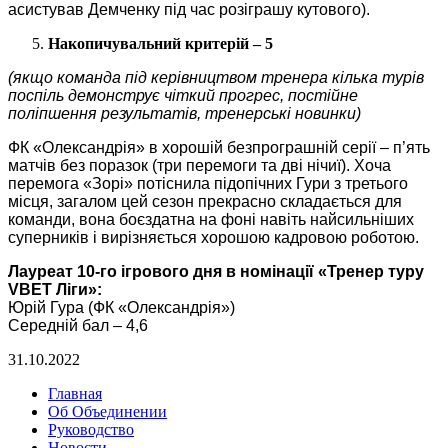
асистував Демченку під час розіграшу кутового).
Накопичувальний критерій – 5
(якщо команда під керівництвом тренера кілька турів
поспіль демонструє чіткий прогрес, постійне
поліпшення результатів, тренерські новинки)
ФК «Олександрія» в хорошій безпрограшній серії – п’ять
матчів без поразок (три перемоги та дві нічиї). Хоча
перемога «Зорі» потіснила підопічних Гури з третього
місця, загалом цей сезон прекрасно складається для
команди, вона боєздатна на фоні навіть найсильніших
суперників і вирізняється хорошою кадровою роботою.
Лауреат 10-го ігрового дня в номінації «Тренер туру
VBET
Ліги»:
Юрій Гура (ФК «Олександрія»)
Середній бал – 4,6
31.10.2022
Главная
Об Объединении
Руководство
Новости