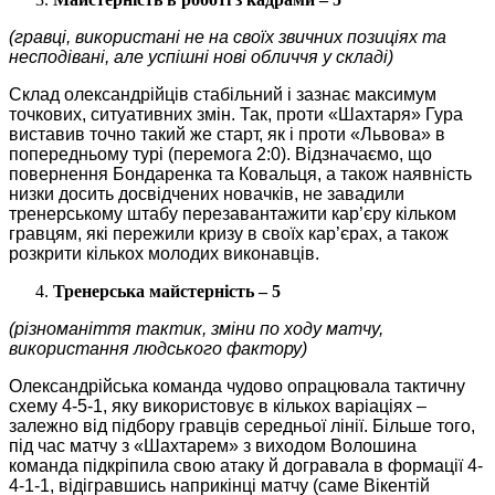
(гравці, використані не на своїх звичних позиціях та
несподівані, але успішні нові обличчя у складі)
Склад олександрійців стабільний і зазнає максимум
точкових, ситуативних змін. Так, проти «Шахтаря» Гура
виставив точно такий же старт, як і проти «Львова» в
попередньому турі (перемога 2:0). Відзначаємо, що
повернення Бондаренка та Ковальця, а також наявність
низки досить досвідчених новачків, не завадили
тренерському штабу перезавантажити кар’єру кільком
гравцям, які пережили кризу в своїх кар’єрах, а також
розкрити кількох молодих виконавців.
Тренерська майстерність – 5
(різноманіття тактик, зміни по ходу матчу,
використання людського фактору)
Олександрійська команда чудово опрацювала тактичну
схему 4-5-1, яку використовує в кількох варіаціях –
залежно від підбору гравців середньої лінії. Більше того,
під час матчу з «Шахтарем» з виходом Волошина
команда підкріпила свою атаку й догравала в формації 4-
4-1-1, відігравшись наприкінці матчу (саме Вікентій