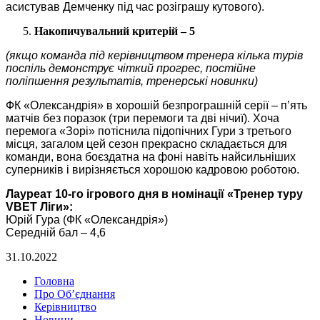
асистував Демченку під час розіграшу кутового).
Накопичувальний критерій – 5
(якщо команда під керівництвом тренера кілька турів
поспіль демонструє чіткий прогрес, постійне
поліпшення результатів, тренерські новинки)
ФК «Олександрія» в хорошій безпрограшній серії – п’ять
матчів без поразок (три перемоги та дві нічиї). Хоча
перемога «Зорі» потіснила підопічних Гури з третього
місця, загалом цей сезон прекрасно складається для
команди, вона боєздатна на фоні навіть найсильніших
суперників і вирізняється хорошою кадровою роботою.
Лауреат 10-го ігрового дня в номінації «Тренер туру
VBET
Ліги»:
Юрій Гура (ФК «Олександрія»)
Середній бал – 4,6
31.10.2022
Головна
Про Об’єднання
Керівництво
Новини