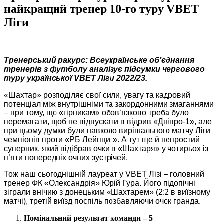
найкращий тренер 10-го туру VBET
Ліги
Тренерський ракурс: Всеукраїнське об’єднання
тренерів з футболу аналізує підсумки чергового
туру української VBET Ліги 2022/23.
«Шахтар» розподіляє свої сили, увагу та кадровий
потенціал між внутрішніми та закордонними змаганнями
– при тому, що «гірникам» обов’язково треба було
перемагати, щоб не відпускати в відрив «Дніпро-1», але
при цьому думки були навколо вирішального матчу Ліги
чемпіонів проти «РБ Лейпциг». А тут ще й непростий
суперник, який відібрав очки в «Шахтаря» у чотирьох із
п’яти попередніх очних зустрічей.
Тож наш сьогоднішній лауреат у VBET Лізі – головний
тренер ФК «Олександрія» Юрій Гура. Його підопічні
зіграли внічию з донецьким «Шахтарем» (2:2 в виїзному
матчі), третій виїзд поспіль позбавляючи очок гранда.
Номінальний результат команди – 5