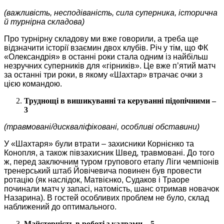
(важливість, несподіваність, сила суперника, історична
й турнірна складова)
Про турнірну складову ми вже говорили, а треба ще
відзначити історії взаємин двох клубів. Річ у тім, що ФК
«Олександрія» в останні роки стала одним із найбільш
незручних суперників для «гірників». Це вже п’ятий матч
за останні три роки, в якому «Шахтар» втрачає очки з
цією командою.
Труднощі в вишикуванні та керуванні підопічними –
3
(травмовані/дискваліфіковані, особливі обставини)
У «Шахтаря» були втрати – захисники Корнієнко та
Конопля, а також півзахисник Швед, травмовані. До того
ж, перед заключним туром групового етапу Ліги чемпіонів
тренерський штаб Йовічевича повинен був провести
ротацію (як наслідок, Матвієнко, Судаков і Траоре
починали матч у запасі, натомість, шанс отримав новачок
Назарина). В гостей особливих проблем не було, склад
наближений до оптимального.
Майстерність в роботі з кадрами – 5