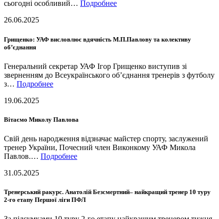
сьогодні особливий…
Подробнее
26.06.2025
Грищенко: УАФ висловлює вдячність М.П.Павлову та колективу
об’єднання
Генеральний секретар УАФ Ігор Грищенко виступив зі
зверненням до Всеукраїнського об’єднання тренерів з футболу
з…
Подробнее
19.06.2025
Вітаємо Миколу Павлова
Свій день народження відзначає майстер спорту, заслужений
тренер України, Почесний член Виконкому УАФ Микола
Павлов.…
Подробнее
31.05.2025
Тренерський ракурс. Анатолій Безсмертний– найкращий тренер 10 туру
2-го етапу Першої ліги ПФЛ
За підсумками 10 туру 2-го етапу найкращим тренером тижня