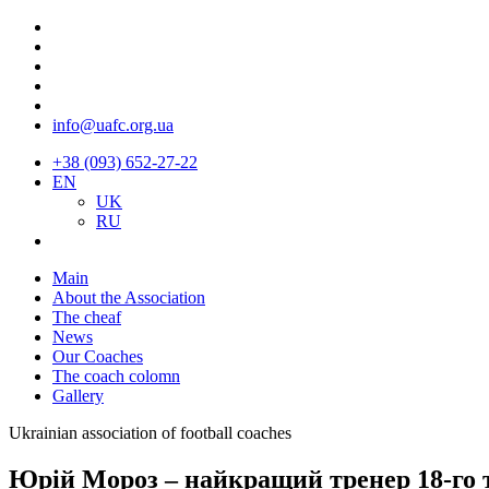
info@uafc.org.ua
+38 (093) 652-27-22
EN
UK
RU
Main
About the Association
The cheaf
News
Our Coaches
The coach colomn
Gallery
Ukrainian association of football coaches
Юрій Мороз – найкращий тренер 18-го 