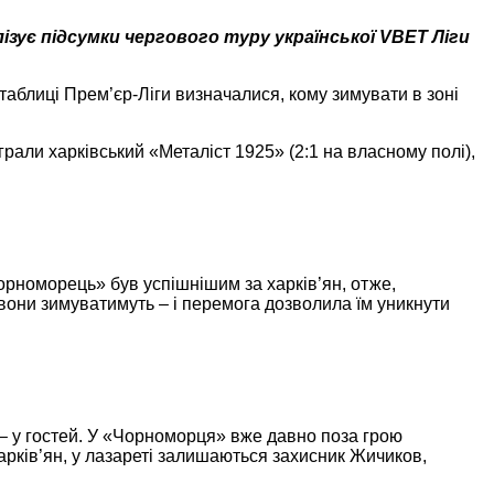
ізує підсумки чергового туру української VBET Ліги
таблиці Прем’єр-Ліги визначалися, кому зимувати в зоні
рали харківський «Металіст 1925» (2:1 на власному полі),
Чорноморець» був успішнішим за харків’ян, отже,
 вони зимуватимуть – і перемога дозволила їм уникнути
 – у гостей. У «Чорноморця» вже давно поза грою
арків’ян, у лазареті залишаються захисник Жичиков,