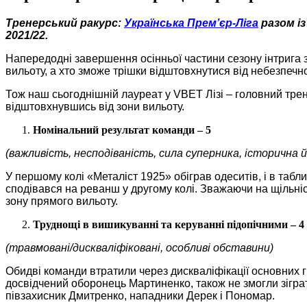
Тренерський ракурс:
Українська Прем’єр-Ліга
разом із
2021/22.
Напередодні завершення осінньої частини сезону інтрига з
вильоту, а хто зможе трішки відштовхнутися від небезпечн
Тож наш сьогоднішній лауреат у VBET Лізі – головний трен
відштовхнувшись від зони вильоту.
Номінальний результат команди – 5
(важливість, несподіваність, сила суперника, історична 
У першому колі «Металіст 1925» обіграв одеситів, і в таб
сподівався на реванш у другому колі. Зважаючи на щільніс
зону прямого вильоту.
Труднощі в вишикуванні та керуванні підопічними – 4
(травмовані/дискваліфіковані, особливі обставини)
Обидві команди втратили через дискваліфікації основних 
досвідчений оборонець Мартиненко, також не змогли зіграт
півзахисник Дмитренко, нападники Дерек і Пономар.