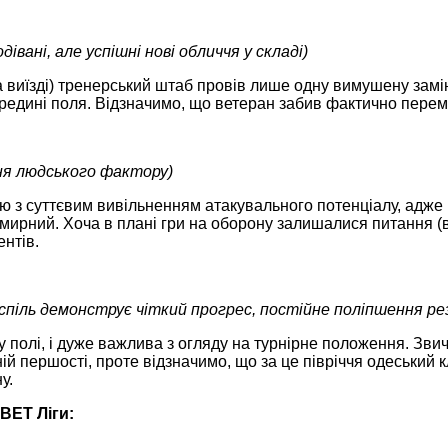
дівані, але успішні нові обличчя у складі)
а виїзді) тренерський штаб провів лише одну вимушену замі
ередині поля. Відзначимо, що ветеран забив фактично перем
ня людського фактору)
 з суттєвим вивільненням атакувального потенціалу, адже В
к Смирний. Хоча в плані гри на оборону залишалися питання 
ентів.
спіль демонструє чіткий прогрес, постійне поліпшення ре
олі, і дуже важлива з огляду на турнірне положення. Звича
ій першості, проте відзначимо, що за це півріччя одеський к
у.
VBET
Ліги: