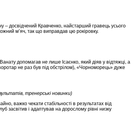
ну – досвідчений Кравченко, найстарший гравець усього
ожний м’яч, так що виправдав цю рокіровку.
анату допомагав не лише Ісаєнко, який діяв у відтяжці, а
(воротар не раз був під обстрілом), «Чорноморець» дуже
зультатів, тренерські новинки)
йно, важко чекати стабільності в результатах від
луб засвітив і адаптував на дорослому рівні низку