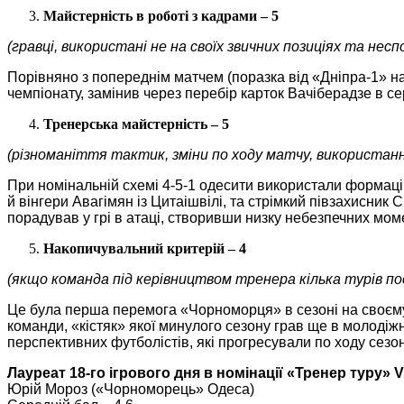
Майстерність в роботі з кадрами – 5
(гравці, використані не на своїх звичних позиціях та неспо
Порівняно з попереднім матчем (поразка від «Дніпра-1» н
чемпіонату, замінив через перебір карток Вачіберадзе в с
Тренерська майстерність – 5
(різноманіття тактик, зміни по ходу матчу, використан
При номінальній схемі 4-5-1 одесити використали формацію
й вінгери Авагімян із Цитаішвілі, та стрімкий півзахисни
порадував у грі в атаці, створивши низку небезпечних мом
Накопичувальний критерій – 4
(якщо команда під керівництвом тренера кілька турів по
Це була перша перемога «Чорноморця» в сезоні на своєму п
команди, «кістяк» якої минулого сезону грав ще в молодіжн
перспективних футболістів, які прогресували по ходу сезон
Лауреат 18-го ігрового дня в номінації «Тренер туру» 
Юрій Мороз («Чорноморець» Одеса)