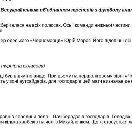
 Всеукраїнським об’єднанням тренерів з футболу анал
берігалася на всіх полюсах. Ось і команди нижньої частини 
ої
ер одеського «Чорноморця» Юрій Мороз. Його підопічні обіг
й турнірна складова)
лиці був відчутно вище. При цьому на першоліговому рівні «
ть у зоні аутсайдерів, для господарів цей матч визначав де
гравців середини поля ‒ Вачіберадзе в господарів, Голодюк
и кілька хавбеків на чолі з Михайленком. Що ж стосується х