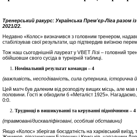
Тренерський ракурс: Українська Прем’єр-Ліга разом і
2021/22.
Недавно «Колос» визначився з головним тренером, надавши
стабілізував свої результати, що підтвердив виїзною пере
Тож наш сьогоднішній лауреат у VBET Лізі – головний трен
обійшовши свого сусіда в турнірній таблиці.
Номінальний результат команди – 4
(важливість, несподіваність, сила суперника, історична 
Цей матч був далеким від розподілу вищих місць, але мав 
половини. Гості ж обходили б «Металіст 1925». Нагадаємо, 
0:0.
Труднощі в вишикуванні та керуванні підопічними – 4
(травмовані/дискваліфіковані, особливі обставини)
Якщо «Колос» зберігав боєздатність на харківський виїзд,
Жичиков, півзахисники Батюшин і Криськів, нападники Дере