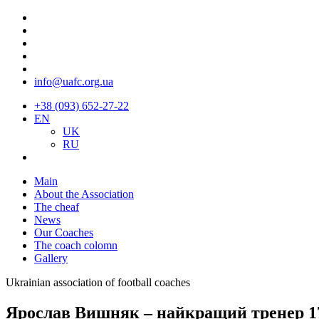
info@uafc.org.ua
+38 (093) 652-27-22
EN
UK
RU
Main
About the Association
The cheaf
News
Our Coaches
The coach colomn
Gallery
Ukrainian association of football coaches
Ярослав Вишняк – найкращий тренер 1