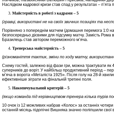
Наслідком кадрової кризи став спад у результатах – п’ята п
Майстерність в роботі з кадрами – 5
(гравці, використані не на своїх звичних позиціях та неспо
Порівняно з попереднім матчем (домашня перемога 1:0 над
безпосередньо дієвими для підсумку матчу. Замість Рома в
Бразилець став автором переможного м’яча.
Тренерська майстерність – 5
(різноманіття тактик, зміни по ходу матчу, використан
Схему гостей, залежно від фази гри, можна трактувати як 
суперників до воріт. У найбільш продуктивний період – пе
м’яча в ворота «Металіста 1925». Після голу на 28-й хвилин
ефективніше зіграти на фінальній третині поля.
Накопичувальний критерій – 5
(якщо команда під керівництвом тренера кілька турів по
10 очок із 12 можливих набрав «Колос» за останніх чотири
останній місяць підопічні Вишняка значно поліпшили свої в