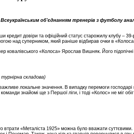
з Всеукраїнським об’єднанням тренерів з футболу анал
 кредит довіри та офіційний статус старожилу клубу – 39-
могою над суперником, який раніше відбирав очки в «Колоса
ер ковалівського «Колоса» Ярослав Вишняк. Його підопічні о
й турнірна складова)
важливе локальне значення. В випадку перемоги господарі м
команди знайомі ще з Першої ліги, і тоді «Колос» не міг обі
 то втрати «Металіста 1925» можна було вважати суттєвими.
к і Пономар. Також, хоча кілька гравців повернулися в гру,