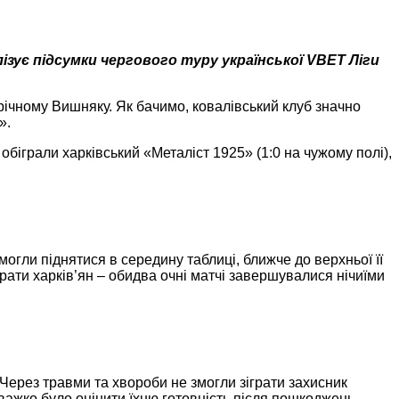
ізує підсумки чергового туру української VBET Ліги
річному Вишняку. Як бачимо, ковалівський клуб значно
».
біграли харківський «Металіст 1925» (1:0 на чужому полі),
огли піднятися в середину таблиці, ближче до верхньої її
грати харків’ян – обидва очні матчі завершувалися нічиїми
 Через травми та хвороби не змогли зіграти захисник
 важко було оцінити їхню готовність після пошкоджень.