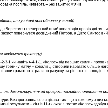
оразка поспіль, четверта – без забитих м’ячів.
дівані, але успішні нові обличчя у складі)
 «Вересом») тренерський штаб ковалівців провів дві зміни 
 захист повернувся досвідчений Петров, а Дієго Сантос вий
ня людського фактору)
4-2-3-1 чи навіть 4-4-1-1. «Колос» від перших хвилин прояв
ршу третину матчу – ковалівці створили набагато більше наг
і вони грамотно зіграли по рахунку, за рівності в володінні
спіль демонструє чіткий прогрес, постійне поліпшення ре
 тури. Безпрограшна серія цікава тим, що в кожному з цих м
иїзні результати – сім із 11-ти очок в гостях «Колос» здоб