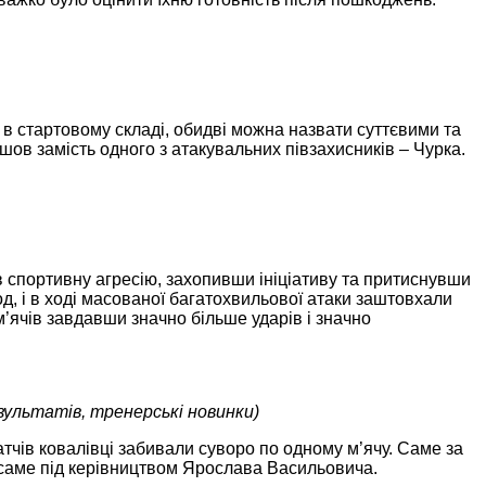
в стартовому складі, обидві можна назвати суттєвими та
шов замість одного з атакувальних півзахисників – Чурка.
ив спортивну агресію, захопивши ініціативу та притиснувши
од, і в ході масованої багатохвильової атаки заштовхали
 м’ячів завдавши значно більше ударів і значно
зультатів, тренерські новинки)
атчів ковалівці забивали суворо по одному м’ячу. Саме за
ув саме під керівництвом Ярослава Васильовича.