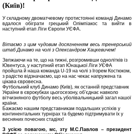
(Київ)!
У складному двоматчевому протистоянні команді Динамо
вдалося обіграти грецький Олімпіакос та вийти в
наступний етап Ліги Європи УЄФА.
Вітаємо з цим чудовим досягненням весь тренерський
штаб Динамо на чолі з Олександром Хацкевичем!
Звпжаючи на те, що на тижні, розгромивши однолітків із
Ювентуса, у наступний етап Юнацької Ліги УЄФА
пройшла й наша команда U-19 на чолі з Ігорем Костюком,
з радістю відзначаємо, що на нас чекає напружена та
цікава євровесна.
Футбольний клуб Динамо (Київ), як останній представник
України в єврокубках цьогосезону, об’єднає навколо
вітчизняного футболу весь уболівальницький загал нашої
країни.
Бажаємо нашим представникам подальших успіхів у
континентальних турнірах та будемо підтримувати їх у
весняних почесних стадіях!
З усією повагою, мс, зту М.С.Павлов – президент