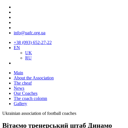
info@uafc.org.ua
+38 (093) 652-27-22
EN
UK
RU
Main
About the Association
The cheaf
News
Our Coaches
The coach colomn
Gallery
Ukrainian association of football coaches
Вітаємо тренерський штаб Динамо