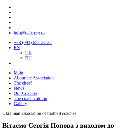
info@uafc.org.ua
+38 (093) 652-27-22
EN
UK
RU
Main
About the Association
The cheaf
News
Our Coaches
The coach colomn
Gallery
Ukrainian association of football coaches
Вітаємо Сергія Попова з виходом до