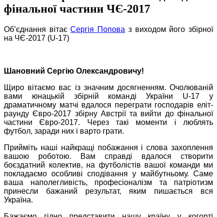
фінальної частини ЧЄ-2017
Об’єднання вітає
Сергія Попова
з виходом його збірної
на ЧЄ-2017 (U-17)
Шановний Сергію Олександровичу!
Щиро вітаємо вас із значним досягненням. Очолюваній
вами юнацькій збірній команді України U-17 у
драматичному матчі вдалося переграти господарів еліт-
раунду Євро-2017 збірну Австрії та вийти до фінальної
частини Євро-2017. Через такі моменти і люблять
футбол, заради них і варто грати.
Прийміть наші найкращі побажання і слова захоплення
вашою роботою. Вам справді вдалося створити
боєздатний колектив, на футболістів вашої команди ми
покладаємо особливі сподівання у майбутньому. Саме
ваша наполегливість, професіоналізм та патріотизм
принесли бажаний результат, яким пишається вся
Україна.
Бажаємо гідно представити нашу країну у когорті