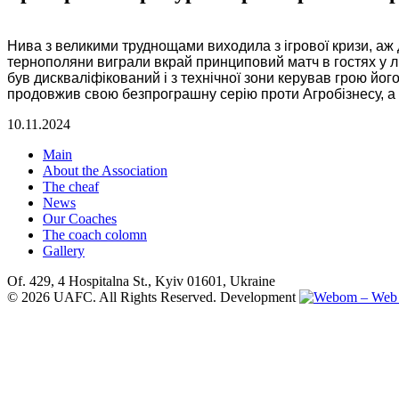
Нива з великими труднощами виходила з ігрової кризи, аж д
тернополяни виграли вкрай принциповий матч в гостях у лі
був дискваліфікований і з технічної зони керував грою йог
продовжив свою безпрограшну серію проти Агробізнесу, а 
10.11.2024
Main
About the Association
The cheaf
News
Our Coaches
The coach colomn
Gallery
Of. 429, 4 Hospitalna St., Kyiv 01601, Ukraine
© 2026 UAFC. All Rights Reserved.
Development