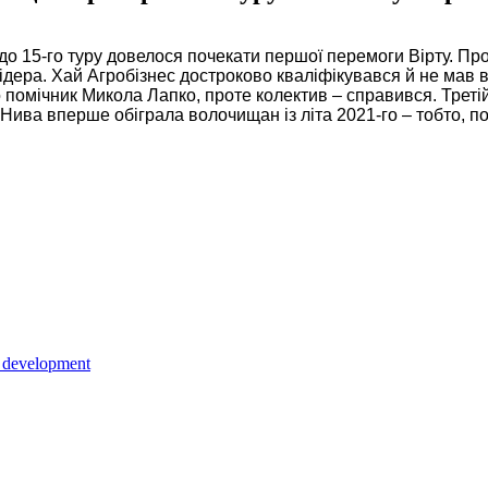
о 15-го туру довелося почекати першої перемоги Вірту. Прот
дера. Хай Агробізнес достроково кваліфікувався й не мав в
о помічник Микола Лапко, проте колектив – справився. Третій
Нива вперше обіграла волочищан із літа 2021-го – тобто, п