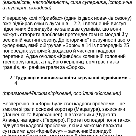
(важливість, несподіваність, сила суперника, історична
й турнірна складова)
У першому колі «Кривбас» (один із двох новачків сезону)
вже відбирав очки в луганців – 2:2, і впевнений виступ
підопічних Вернидуба не залишав сумнівів, що вони
можуть створити проблеми претендентам на медалі й у
весняній частині сезону. До історичної незручності цього
суперника, який обігрував «Зорю» в 14 із попередніх 25
попередніх зустрічей, додаємо й численні кадрові
перетини. Адже очолює «Кривбас» колишній головний
тренер луганців, а під його керівництвом грає низка
гравців, які раніше грали за «Зорю».
Труднощі в вишикуванні та керуванні підопічними –
4
(травмовані/дискваліфіковані, особливі обставини)
Безперечно, в «Зорі» були свої кадрові проблеми ‒ не
змогли зіграти основні воротар (Мацапура), захисники
(Данченко та Кирюханцев), півзахисники (Чурко та
Хлань), нападник (Герреро). Проте господарі поля також
відчували кадрові проблеми, які ми можемо вважати
суттєвими для «Кривбасу» ‒ захисник Вернидуб,