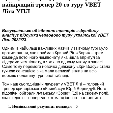
найкращий тренер 20-го туру VBET
Ліги УПЛ
Всеукраїнське об’єднання тренерів з футболу
аналізує підсумки чергового туру української VBET
Ліги 2022/23.
Одним із найбільш важливих матчів у звітному турі було
протистояння, яке приймав Кривий Ріг. «Зоря» ‒ третя
команда поточного чемпіонату, яка йшла впритул за
лідерами чемпіонату, в яких по одному матчу в запасі.
Саме тому перемога новачка дивізіону «Кривбасу» стала
гучною сенсацією, яка мала великий вплив на всю
верхню половину турнірної таблиці.
Тож наш сьогоднішній лауреат у VBET Лізі – головний
тренер криворізького «Кривбасу» Юрій Вернидуб. Його
підопічні обіграли луганську «Зорю» (1:0 на своєму полі),
яка є одною з попередніх команд їхнього наставника.
Номінальний результат команди – 5