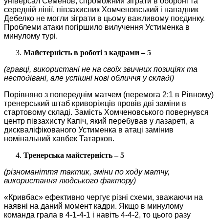
універсал Семенов, спроможний зіграти в обороні та
середній лінії, півзахисник Хомченовський і нападник
Дебелко не могли зіграти в цьому важливому поєдинку.
Проблеми атаки погіршило вилучення Устименка в
минулому турі.
Майстерність в роботі з кадрами – 5
(гравці, використані не на своїх звичних позиціях та
несподівані, але успішні нові обличчя у складі)
Порівняно з попереднім матчем (перемога 2:1 в Рівному)
тренерський штаб криворіжців провів дві заміни в
стартовому складі. Замість Хомченовського повернувся
центр півзахисту Капіч, який перебував у лазареті, а
дискваліфікованого Устименка в атаці замінив
номінальний хавбек Татарков.
Тренерська майстерність – 5
(різноманіття тактик, зміни по ходу матчу,
використання людського фактору)
«Кривбас» ефективно чергує різні схеми, зважаючи на
наявні на даний момент кадри. Якщо в минулому
команда грала в 4-1-4-1 і навіть 4-4-2, то цього разу