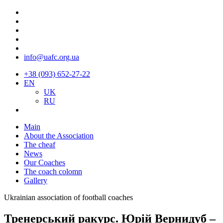
info@uafc.org.ua
+38 (093) 652-27-22
EN
UK
RU
Main
About the Association
The cheaf
News
Our Coaches
The coach colomn
Gallery
Ukrainian association of football coaches
Тренерський ракурс. Юрій Вернидуб –