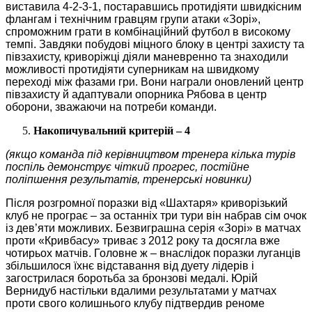
виставила 4-2-3-1, постаравшись протидіяти швидкісним
флангам і технічним гравцям групи атаки «Зорі»,
спроможним грати в комбінаційний футбол в високому
темпі. Завдяки побудові міцного блоку в центрі захисту та
півзахисту, криворіжці діяли маневренно та знаходили
можливості протидіяти суперникам на швидкому
переході між фазами гри. Вони награли оновлений центр
півзахисту й адаптували опорника Рябова в центр
оборони, зважаючи на потреби команди.
Накопичувальний критерій – 4
(якщо команда під керівництвом тренера кілька турів
поспіль демонструє чіткий прогрес, постійне
поліпшення результатів, тренерські новинки)
Після розгромної поразки від «Шахтаря» криворізький
клуб не програє – за останніх три тури він набрав сім очок
із дев’яти можливих. Безвиграшна серія «Зорі» в матчах
проти «Кривбасу» триває з 2012 року та досягла вже
чотирьох матчів. Головне ж – внаслідок поразки луганців
збільшилося їхнє відставання від дуету лідерів і
загострилася боротьба за бронзові медалі. Юрій
Вернидуб настільки вдалими результатами у матчах
проти свого колишнього клубу підтвердив реноме