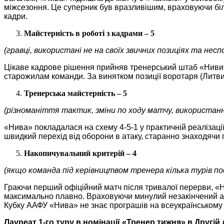
міжсезоння. Це суперник був вразливішим, враховуючи біл
кадри.
Майстерність в роботі з кадрами – 5
(гравці, використані не на своїх звичних позиціях та неспо
Цікаве кадрове рішення прийняв тренерський штаб «Ниви».
старожилам команди. За винятком позиції воротаря (Литви
Тренерська майстерність – 5
(різноманіття тактик, зміни по ходу матчу, використан
«Нива» покладалася на схему 4-5-1 у практичній реалізаці
швидкий перехід від оборони в атаку, старанно знаходячи 
Накопичувальний критерій – 4
(якщо команда під керівництвом тренера кілька турів по
Граючи перший офіційний матч після тривалої перерви, «Н
максимально плавно. Враховуючи минулий незакінчений ама
Кубку ААФУ «Нива» не знає програшів на всеукраїнському р
Лауреат 1-го туру в номінації «Тренер тижня» в Другій л