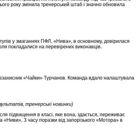
ього року змінила тренерський штаб і значно обновила
упів у змаганнях ПФЛ, «Нива», в основному, довірилася
поля покладалися на перевірених виконавців.
с-півзахисник «Чайки» Турчанов. Команда вдало налаштувала
зультатів, тренерські новинки)
ля підвищення в класі, яке вона, здається, переживає
 «Ниви». З часу поразки від запорізького «Мотора» в