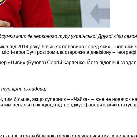
дсумки матчів чергового туру української Другої ліги
сезон
ів від 2014 року, більш як половина серед яких – новачки ч
а в місті-герої Бучі розгромила старожила дивізіону – геогра
нер «Ниви» (Бузова) Сергій Карпенко. Його підопічні завдали
й турнірна складова)
 тим більше, якщо суперник – «Чайка» ‒ вже не новачок на 
итим пенальті в кінцівці підтверджує фаворитський статус д
 складі, втрати більшою мірою стосувалися тих донедавна о