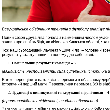
Всеукраїнське об’єднання тренерів з футболу аналізує пі
Новий сезон Друга ліга почала з найменшим числом учасник
заявив про свої амбіції, як «Нива» з Київської області, як
Тож наш сьогоднішній лауреат у Другій лізі – головний тре
результату стартувавши на новому для себе рівні.
Номінальний результат команди – 5
(важливість, несподіваність, сила суперника, історична 
Важко переоцінити важливість перемоги в обласному дербі,
історичний перший матч. Переконлива перемога 3:0 із відб
Труднощі в вишикуванні та керуванні підопічними – 4
(травмовані/дискваліфіковані, особливі обставини)
Загалом, «Нива» підійшла до матчу з «Чайкою» у бойовому