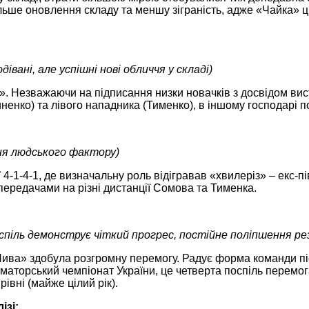
ьше оновлення складу та меншу зіграність, адже «Чайка» ц
дівані, але успішні нові обличчя у складі)
 Незважаючи на підписання низки новачків з досвідом вист
ненко) та лівого нападника (Тименко), в іншому господарі 
ня людського фактору)
ї 4-1-4-1, де визначальну роль відігравав «хвилеріз» ‒ ек
передачами на різні дистанції Сомова та Тименка.
спіль демонструє чіткий прогрес, постійне поліпшення ре
ива» здобула розгромну перемогу. Радує форма команди піс
торський чемпіонат України, це четверта поспіль перемога
івні (майже цілий рік).
ізі: