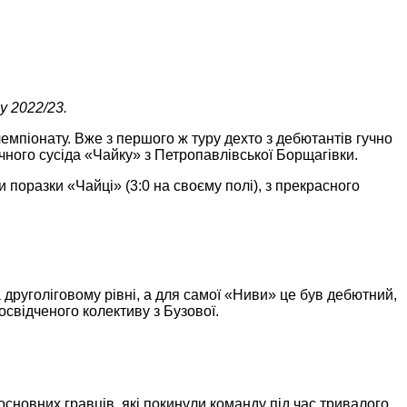
у 2022/23.
емпіонату. Вже з першого ж туру дехто з дебютантів гучно
фічного сусіда «Чайку» з Петропавлівської Борщагівки.
 поразки «Чайці» (3:0 на своєму полі), з прекрасного
друголіговому рівні, а для самої «Ниви» це був дебютний,
освідченого колективу з Бузової.
сновних гравців, які покинули команду під час тривалого