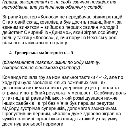
(гравці, використані не на своїх звичних позиціях та
несподівані, але успішні нові обличчя у складі)
Зіграний ростер «Колоса» не передбачає різких ротацій.
Стартовий склад ковалівців був досить традиційним, за
єдиним винятком – вийшов з перших хвилин молодий
дебютант Смирний із «Динамо», який зіграв особливу
роль у тактиці «Колоса», діючи поруч із Нехтієм у ролі
вільного атакувального гравця.
Тренерська майстерність – 5
(різноманіття тактик, зміни по ходу матчу,
використання людського фактору)
Команда почала гру за номінальної тактики 4-4-2, але по
ходу гри було зроблено кілька важливих змін, які
дозволили витримати тиск суперників у центрі поля та
втримати потрібний результат у меншості. Особливу роль
у тактиці відігравав Мілько, який розміщувався нижче
інших хавбеків і в грі без м’яча був першим редутом
відбору, зустрічав суперників, допомагав захисникам.
Пропустивши першим, «Колос» дуже здорово зіграв на
чужій половині, організував швидкі атаки й у підсумку
досягнув вольової перемоги.