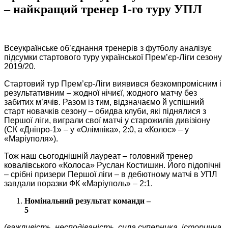
– найкращий тренер 1-го туру УПЛ
Всеукраїнське об’єднання тренерів з футболу аналізує
підсумки стартового туру української Прем’єр-Ліги сезону
2019/20.
Стартовий тур Прем’єр-Ліги виявився безкомпромісним і
результативним – жодної нічиєї, жодного матчу без
забитих м’ячів. Разом із тим, відзначаємо й успішний
старт новачків сезону – обидва клуби, які піднялися з
Першої ліги, виграли свої матчі у старожилів дивізіону
(СК «Дніпро-1» – у «Олімпіка», 2:0, а «Колос» – у
«Маріуполя»).
Тож наш сьогоднішній лауреат – головний тренер
ковалівського «Колоса» Руслан Костишин. Його підопічні
– срібні призери Першої ліги – в дебютному матчі в УПЛ
завдали поразки ФК «Маріуполь» – 2:1.
Номінальний результат команди –
5
(важливість, несподіваність, сила суперника, історична