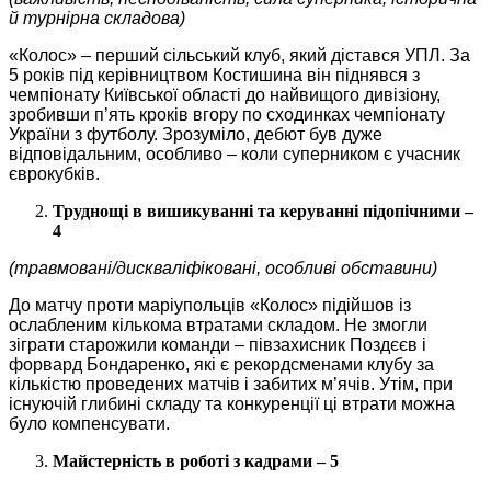
й турнірна складова)
«Колос» – перший сільський клуб, який дістався УПЛ. За
5 років під керівництвом Костишина він піднявся з
чемпіонату Київської області до найвищого дивізіону,
зробивши п’ять кроків вгору по сходинках чемпіонату
України з футболу. Зрозуміло, дебют був дуже
відповідальним, особливо – коли суперником є учасник
єврокубків.
Труднощі в вишикуванні та керуванні підопічними –
4
(травмовані/дискваліфіковані, особливі обставини)
До матчу проти маріупольців «Колос» підійшов із
ослабленим кількома втратами складом. Не змогли
зіграти старожили команди – півзахисник Поздєєв і
форвард Бондаренко, які є рекордсменами клубу за
кількістю проведених матчів і забитих м’ячів. Утім, при
існуючій глибині складу та конкуренції ці втрати можна
було компенсувати.
Майстерність в роботі з кадрами – 5