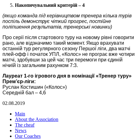
Накопичувальний критерій – 4
(якщо команда під керівництвом тренера кілька турів
поспіль демонструє чіткий прогрес, постійне
поліпшення результатів, тренерські новинки)
Про серії після стартового туру на новому рівні говорити
рано, але відзначимо такий момент. Якщо врахувати
останній тур регулярного сезону Першої ліги, два матчі
плей-офф і початок УПЛ, «Колос» не програє вже чотири
матчі, здобувши за цей час три перемоги при єдиній
нічиїй із загальним рахунком 7:3.
Лауреат 1-го ігрового дня в номінації «Тренер туру»
Прем’єр-ліги:
Руслан Костишин («Колос»)
Середній бал – 4,6
02.08.2019
Main
About the Association
The cheaf
News
Our Coaches