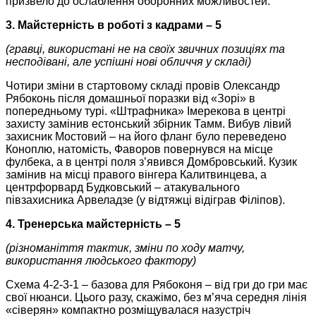
призвело до ослаблення оборонних можливостей.
3. Майстерність в роботі з кадрами – 5
(гравці, використані не на своїх звичних позиціях та
несподівані, але успішні нові обличчя у складі)
Чотири зміни в стартовому складі провів Олександр
Рябоконь після домашньої поразки від «Зорі» в
попередньому турі. «Штрафника» Імерекова в центрі
захисту замінив естонський збірник Тамм. Вибув лівий
захисник Мостовий – на його фланг було переведено
Коноплю, натомість, Фаворов повернувся на місце
фулбека, а в центрі поля з’явився Домбровський. Кузик
замінив на місці правого вінгера Калитвинцева, а
центрфорвард Будковський – атакувального
півзахисника Арвеладзе (у відтяжці відіграв Філіпов).
4. Тренерська майстерність – 5
(різноманіття тактик, зміни по ходу матчу,
використання людського фактору)
Схема
4-2-3-1
– базова для Рябоконя – від гри до гри має
свої нюанси. Цього разу, скажімо, без м’яча середня лінія
«сіверян» компактно розміщувалася назустріч