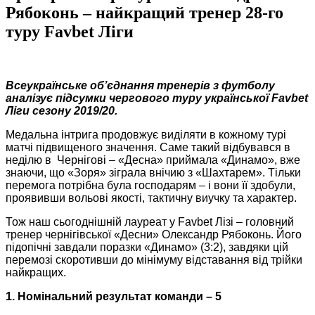
Рябоконь – найкращий тренер 28-го
туру Favbet Ліги
Всеукраїнське об’єднання тренерів з футболу
аналізує підсумки чергового туру української Favbet
Ліги сезону
2019
/20.
Медальна інтрига продовжує виділяти в кожному турі
матчі підвищеного значення. Саме такий відбувався в
неділю в Чернігові – «Десна» приймала «Динамо», вже
знаючи, що «Зоря» зіграла внічию з «Шахтарем». Тільки
перемога потрібна була господарям – і вони її здобули,
проявивши вольові якості, тактичну виучку та характер.
Тож наш сьогоднішній лауреат у Favbet Лізі – головний
тренер чернігівської «Десни» Олександр Рябоконь. Його
підопічні завдали поразки «Динамо» (3:2), завдяки цій
перемозі скоротивши до мінімуму відставання від трійки
найкращих.
1. Номінальний результат команди – 5