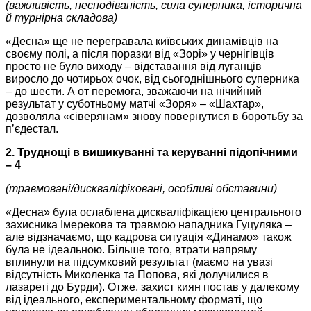
(важливість, несподіваність, сила суперника, історична
й турнірна складова)
«Десна» ще не перегравала київських динамівців на
своєму полі, а після поразки від «Зорі» у чернігівців
просто не було виходу – відставання від луганців
виросло до чотирьох очок, від сьогоднішнього суперника
– до шести. А от перемога, зважаючи на нічийний
результат у суботньому матчі «Зоря» – «Шахтар»,
дозволяла «сіверянам» знову повернутися в боротьбу за
п’єдестал.
2. Труднощі в вишикуванні та керуванні підопічними
– 4
(травмовані/дискваліфіковані, особливі обставини)
«Десна» була ослаблена дискваліфікацією центрального
захисника Імерекова та травмою нападника Гуцуляка –
але відзначаємо, що кадрова ситуація «Динамо» також
була не ідеальною. Більше того, втрати напряму
вплинули на підсумковий результат (маємо на увазі
відсутність Миколенка та Попова, які долучилися в
лазареті до Бурди). Отже, захист киян постав у далекому
від ідеального, експериментальному форматі, що