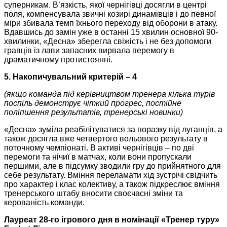
суперникам. В’язкість, якої чернігівці досягли в центрі
поля, компенсувала звичні козирі динамівців і до певної
міри збивала темп їхнього переходу від оборони в атаку.
Вдавшись до замін уже в останні 15 хвилин основної 90-
хвилинки, «Десна» зберегла свіжість і не без допомоги
гравців із лави запасних вирвала перемогу в
драматичному протистоянні.
5. Накопичувальний критерій – 4
(якщо команда під керівництвом тренера кілька турів
поспіль демонструє чіткий прогрес, постійне
поліпшення результатів, тренерські новинки)
«Десна» зуміла реабілітуватися за поразку від луганців, а
також досягла вже четвертого вольового результату в
поточному чемпіонаті. В активі чернігівців – по дві
перемоги та нічиї в матчах, коли вони пропускали
першими, але в підсумку зводили гру до прийнятного для
себе результату. Вміння переламати хід зустрічі свідчить
про характер і клас колективу, а також підкреслює вміння
тренерського штабу вносити своєчасні зміни та
керованість команди.
Лауреат 28-го ігрового дня в номінації «Тренер туру»