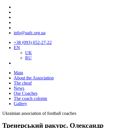
info@uafc.org.ua
+38 (093) 652-27-22
EN
UK
RU
Main
About the Association
The cheaf
News
Our Coaches
The coach colomn
Gallery
Ukrainian association of football coaches
Тренерський ракурс. Олександр