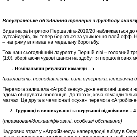
Всеукраїнське об’єднання тренерів з футболу аналі
Видатна за інтригою Перша ліга-2019/20 наближається до с
аутсайдерів, які тепер борються за уникнення плей-офф. Не
– напряму впливав на медальну боротьбу.
Тож наш сьогоднішній лауреат у Першій лізі – головний т
(1:0), зберігаючи чудові шанси на здобуття першолігових м
Номінальний результат команди – 5
(важливість, несподіваність, сила суперника, історична 
Перемога залишала «Агробізнесу» дуже непогані шанси на 
вдома обігрувати оболонців. До того ж, хоча команди тіль
матчах. Це друга в чемпіонаті «суха» перемога «Агробізн
Труднощі в вишикуванні та керуванні підопічними – 4
(травмовані/дискваліфіковані, особливі обставини)
Кадрових втрат у «Агробізнесу» напередодні виїзду в Одес
після завершення терміну оренди повернувся в клуб, яком