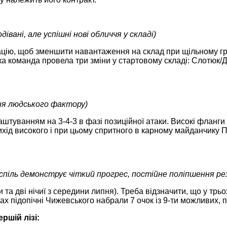
дівані, але успішні нові обличчя у складі)
цію, щоб зменшити навантаження на склад при щільному гр
а команда провела три зміни у стартовому складі: Слотюк/Ді
ня людського фактору)
аштуванням на 3-4-3 в фазі позиційної атаки. Високі фланг
ихід високого і при цьому спритного в карному майданчику 
спіль демонструє чіткий прогрес, постійне поліпшення ре
 та дві нічиї з середини липня). Треба відзначити, що у трьо
здах підопічні Чижевського набрали 7 очок із 9-ти можливих,
ршій лізі: