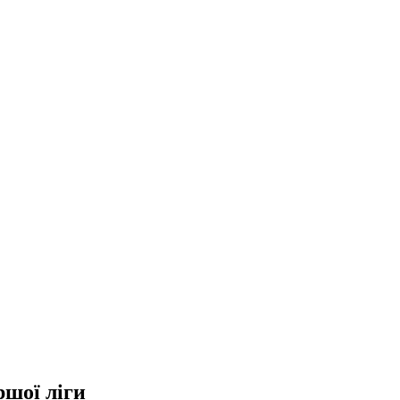
шої ліги