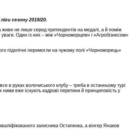
 ліги сезону
2019
/20.
а живе не лише серед претендентів на медалі, а й поміж
і уваги. Один із них – між «Чорноморцем» і «Агробізнесом»
ого підопічні перемогли на чужому полі «Чорноморець»
се в руках волочиського клубу – треба в останньому турі
ж ними вже існують кадрові перетини й принциповість у
кваліфікованого захисника Остапенка, а вінгер Янаков