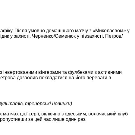
афіку. Після умовно домашнього матчу з «Миколаєвом» у
дик у захисті, Черненко/Семенюк у півзахисті, Петров/
и з інвертованими вінгерами та фулбеками з активними
Петрова дозволив покладатися на його переваги в
зультатів, тренерські новинки)
х матчах цієї серії, включно з одеським, волочиський клуб
 пропустивши за цей час лише один раз.