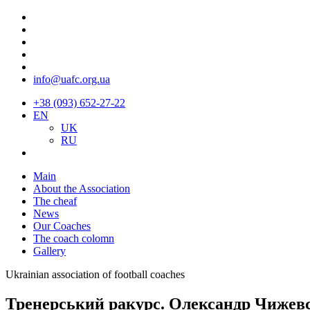
info@uafc.org.ua
+38 (093) 652-27-22
EN
UK
RU
Main
About the Association
The cheaf
News
Our Coaches
The coach colomn
Gallery
Ukrainian association of football coaches
Тренерський ракурс. Олександр Чижевс