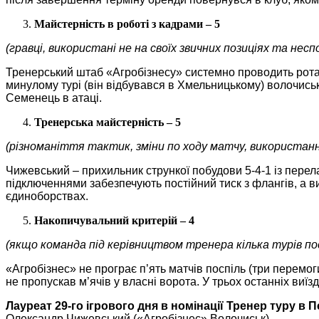
Майстерність в роботі з кадрами – 5
(гравці, використані не на своїх звичних позиціях та неспо
Тренерський штаб «Агробізнесу» системно проводить рота
минулому турі (він відбувався в Хмельницькому) волочиськ
Семенець в атаці.
Тренерська майстерність – 5
(різноманіття тактик, зміни по ходу матчу, використан
Чижевський – прихильник стрункої побудови 5-4-1 із перел
підключеннями забезпечують постійний тиск з флангів, а в
єдиноборствах.
Накопичувальний критерій – 4
(якщо команда під керівництвом тренера кілька турів по
«Агробізнес» не програє п’ять матчів поспіль (три перемоги
не пропускав м’ячів у власні ворота. У трьох останніх виї
Лауреат 29-го ігрового дня в номінації Тренер туру в Пе
Олександр Чижевський («Агробізнес» Волочиськ)