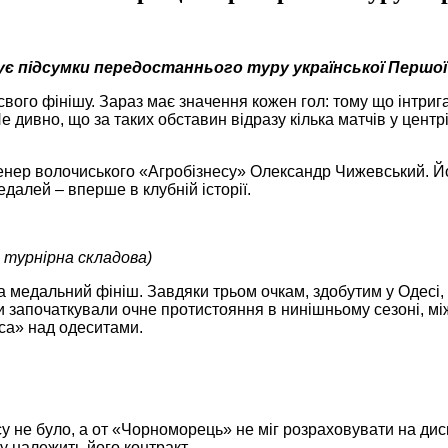
зує підсумки передостаннього
туру української Першої
вого фінішу. Зараз має значення кожен гол: тому що інтриг
 дивно, що за таких обставин відразу кілька матчів у центр
ренер волочиського «Агробізнесу» Олександр Чижевський. Й
едалей – вперше в клубній історії.
й турнірна складова)
медальний фініш. Завдяки трьом очкам, здобутим у Одесі, в
ки започаткували очне протистояння в нинішньому сезоні, мі
еса» над одеситами.
у не було, а от «Чорноморець» не міг розраховувати на дис
у належить його контракт.