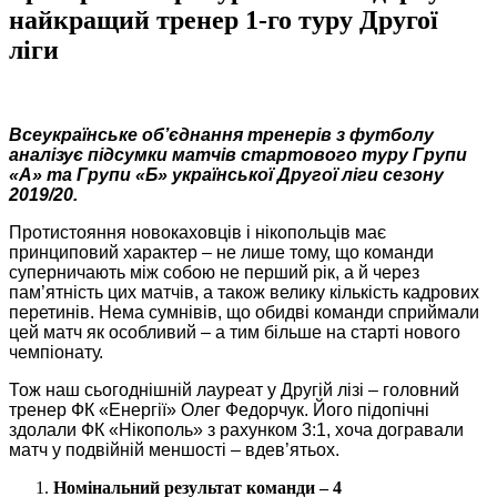
найкращий тренер 1-го туру Другої
ліги
Всеукраїнське об’єднання тренерів з футболу
аналізує підсумки матчів стартового туру Групи
«А» та Групи «Б» української Другої ліги
сезону
2019/20.
Протистояння новокаховців і нікопольців має
принциповий характер – не лише тому, що команди
суперничають між собою не перший рік, а й через
пам’ятність цих матчів, а також велику кількість кадрових
перетинів. Нема сумнівів, що обидві команди сприймали
цей матч як особливий – а тим більше на старті нового
чемпіонату.
Тож наш сьогоднішній лауреат у Другій лізі – головний
тренер ФК «Енергії» Олег Федорчук. Його підопічні
здолали ФК «Нікополь» з рахунком 3:1, хоча догравали
матч у подвійній меншості – вдев’ятьох.
Номінальний результат команди – 4