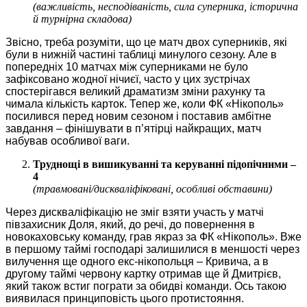
(важливість, несподіваність, сила суперника, історична
й турнірна складова)
Звісно, треба розуміти, що це матч двох суперників, які
були в нижній частині таблиці минулого сезону. Але в
попередніх 10 матчах між суперниками не було
зафіксовано жодної нічиєї, часто у цих зустрічах
спостерігався великий драматизм зміни рахунку та
чимала кількість карток. Тепер же, коли ФК «Нікополь»
посилився перед новим сезоном і поставив амбітне
завдання – фінішувати в п’ятірці найкращих, матч
набував особливої ваги.
Труднощі в вишикуванні та керуванні підопічними –
4
(травмовані/дискваліфіковані, особливі обставини)
Через дискваліфікацію не зміг взяти участь у матчі
півзахисник Доля, який, до речі, до повернення в
новокаховську команду, грав якраз за ФК «Нікополь». Вже
в першому таймі господарі залишилися в меншості через
вилучення ще одного екс-нікопольця – Кривича, а в
другому таймі червону картку отримав ще й Дмитрієв,
який також встиг пограти за обидві команди. Ось такою
виявилася принциповість цього протистояння.