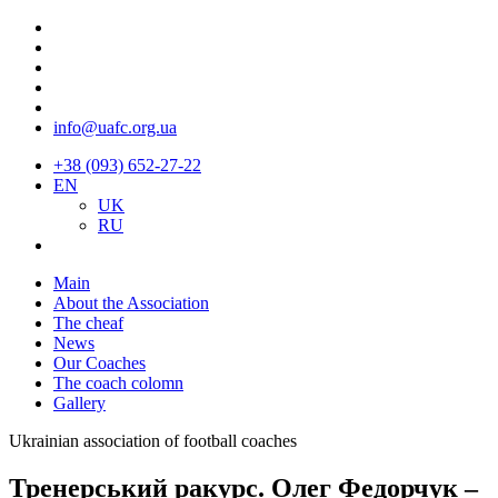
info@uafc.org.ua
+38 (093) 652-27-22
EN
UK
RU
Main
About the Association
The cheaf
News
Our Coaches
The coach colomn
Gallery
Ukrainian association of football coaches
Тренерський ракурс. Олег Федорчук –