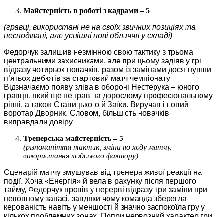
Майстерність в роботі з кадрами – 5
(гравці, використані не на своїх звичних позиціях та
несподівані, але успішні нові обличчя у складі)
Федорчук залишив незмінною свою тактику з трьома
центральними захисниками, але при цьому задіяв у грі
відразу чотирьох новачків, разом із замінами досягнувши
п’ятьох дебютів за стартовий матч чемпіонату.
Відзначаємо появу зліва в обороні Нестерука – юного
гравця, який ще не грав на дорослому професіональному
рівні, а також Ставицького й Заїки. Виручав і новий
воротар Дворник. Словом, більшість новачків
виправдали довіру.
Тренерська майстерність – 5
(різноманіття тактик, зміни по ходу матчу,
використання людського фактору)
Сценарій матчу змушував від тренера живої реакції на
події. Хоча «Енергія» й вела в рахунку після першого
тайму, Федорчук провів у перерві відразу три заміни при
неповному запасі, завдяки чому команда зберегла
керованість навіть у меншості й значно заспокоїла гру у
кількох проблемних зонах. Попри нервозний характер гри