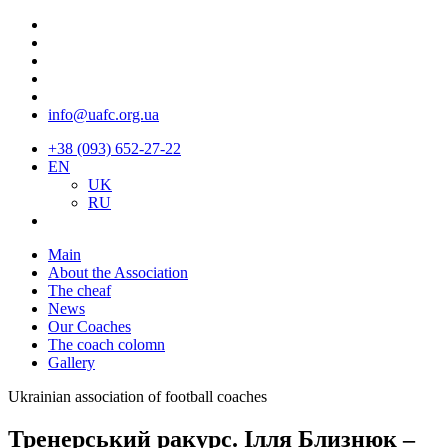
info@uafc.org.ua
+38 (093) 652-27-22
EN
UK
RU
Main
About the Association
The cheaf
News
Our Coaches
The coach colomn
Gallery
Ukrainian association of football coaches
Тренерський ракурс. Ілля Близнюк –