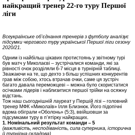
найкращий тренер 22-го туру Першої
ліги
Всеукраїнське об’єднання тренерів з футболу аналізує
підсумки чергового туру української Першої ліги сезону
2020/21.
Одним із найбільш цікавих протистоянь у звітному турі
був матч у Миколаєві – зустрічалися команди, які за
рівності очок розділяли 6-7 місця в турнірній таблиці.
Зважаючи на те, що дехто з більш успішних конкурентів
грав між собою, хтось втрачав очки, саме ця зустріч
багато давала переможцеві – можна було скористатися
осічками лідерів і наблизитися першої трійки на осяжну
відстань.
Тож наш сьогоднішній лауреат у Першій лізі – головний
тренер МФК «Миколаїв» Ілля Близнюк. Його підопічні
вдома обіграли «Оболонь» (5:3), ввійшовши за
підсумками туру в п’ятірку найкращих.
1. Номінальний результат команди – 5
(важливість, несподіваність, сила суперника, історична
й турнірна складова)