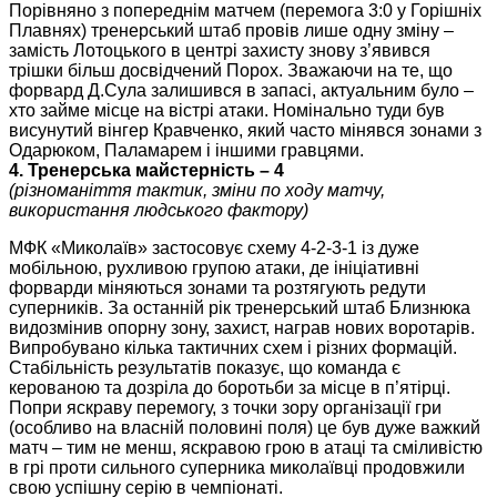
Порівняно з попереднім матчем (перемога 3:0 у Горішніх
Плавнях) тренерський штаб провів лише одну зміну –
замість Лотоцького в центрі захисту знову з’явився
трішки більш досвідчений Порох. Зважаючи на те, що
форвард Д.Сула залишився в запасі, актуальним було –
хто займе місце на вістрі атаки. Номінально туди був
висунутий вінгер Кравченко, який часто мінявся зонами з
Одарюком, Паламарем і іншими гравцями.
4. Тренерська майстерність – 4
(різноманіття тактик, зміни по ходу матчу,
використання людського фактору)
МФК «Миколаїв» застосовує схему 4-2-3-1 із дуже
мобільною, рухливою групою атаки, де ініціативні
форварди міняються зонами та розтягують редути
суперників. За останній рік тренерський штаб Близнюка
видозмінив опорну зону, захист, награв нових воротарів.
Випробувано кілька тактичних схем і різних формацій.
Стабільність результатів показує, що команда є
керованою та дозріла до боротьби за місце в п’ятірці.
Попри яскраву перемогу, з точки зору організації гри
(особливо на власній половині поля) це був дуже важкий
матч – тим не менш, яскравою грою в атаці та сміливістю
в грі проти сильного суперника миколаївці продовжили
свою успішну серію в чемпіонаті.