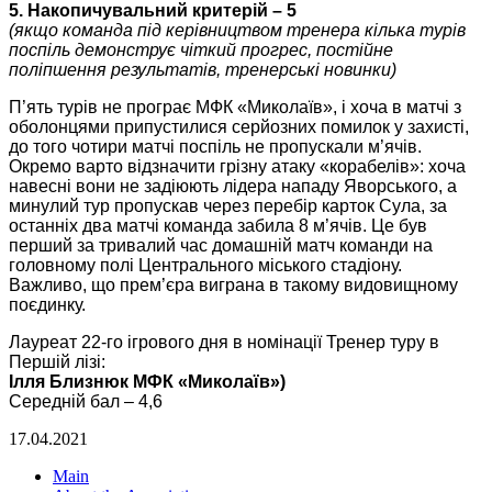
5. Накопичувальний критерій – 5
(якщо команда під керівництвом тренера кілька турів
поспіль демонструє чіткий прогрес, постійне
поліпшення результатів, тренерські новинки)
П’ять турів не програє МФК «Миколаїв», і хоча в матчі з
оболонцями припустилися серйозних помилок у захисті,
до того чотири матчі поспіль не пропускали м’ячів.
Окремо варто відзначити грізну атаку «корабелів»: хоча
навесні вони не задіюють лідера нападу Яворського, а
минулий тур пропускав через перебір карток Сула, за
останніх два матчі команда забила 8 м’ячів. Це був
перший за тривалий час домашній матч команди на
головному полі Центрального міського стадіону.
Важливо, що прем’єра виграна в такому видовищному
поєдинку.
Лауреат 22-го ігрового дня в номінації Тренер туру в
Першій лізі:
Ілля Близнюк МФК «Миколаїв»)
Середній бал – 4,6
17.04.2021
Main