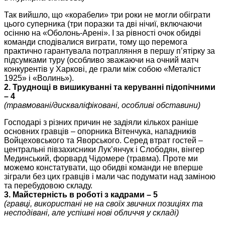
Так вийшло, що «корабели» три роки не могли обіграти
цього суперника (три поразки та дві нічиї, включаючи
осінню на «Оболонь-Арені». І за рівності очок обидві
команди сподівалися виграти, тому що перемога
практично гарантувала потрапляння в першу п’ятірку за
підсумками туру (особливо зважаючи на очний матч
конкурентів у Харкові, де грали між собою «Металіст
1925» і «Волинь»).
2. Труднощі в вишикуванні та керуванні підопічними
– 4
(травмовані/дискваліфіковані, особливі обставини)
Господарі з різних причин не задіяли кількох раніше
основних гравців – опорника Вітенчука, нападників
Войцеховського та Яворського. Серед втрат гостей –
центральні півзахисники Лук’янчук і Слободян, вінгер
Мединський, форвард Чідомере (травма). Проте ми
можемо констатувати, що обидві команди не вперше
зіграли без цих гравців і мали час подумати над заміною
та перебудовою складу.
3. Майстерність в роботі з кадрами – 5
(гравці, використані не на своїх звичних позиціях та
несподівані, але успішні нові обличчя у складі)