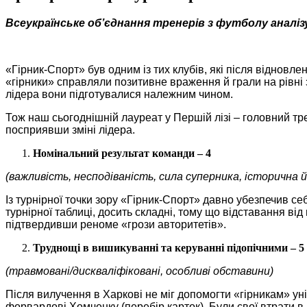
Всеукраїнське об’єднання тренерів з футболу аналіз
«Гірник-Спорт» був одним із тих клубів, які після відновл
«гірники» справляли позитивне враження й грали на рівні 
лідера вони підготувалися належним чином.
Тож наш сьогоднішній лауреат у Першій лізі – головний тр
посприявши зміні лідера.
Номінальний результат команди – 4
(важливість, несподіваність, сила суперника, історична 
Із турнірної точки зору «Гірник-Спорт» давно убезпечив себе
турнірної таблиці, досить складні, тому що відставання ві
підтвердивши реноме «грози авторитетів».
Труднощі в вишикуванні та керуванні підопічними – 5
(травмовані/дискваліфіковані, особливі обставини)
Після вилучення в Харкові не міг допомогти «гірникам» у
форвардові Хомченку (перебір карток). Були свої втрати в 