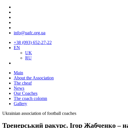
info@uafc.org.ua
+38 (093) 652-27-22
EN
UK
RU
Main
About the Association
The cheaf
News
Our Coaches
The coach colomn
Gallery
Ukrainian association of football coaches
Тренерський ракурс. Ігор Жабченко – н