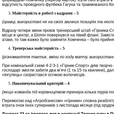
відсутність провідного фулбека Гагуна та травмованого К
Майстерність в роботі з кадрами – 5
(гравці, використані не на своїх звичних позиціях та неспо
Відразу чотири зміни провів тренерський штаб «Гірника-Сп
місце в центрі, а Шопін повернувся на лівий фланг. Замі
атаки, то там важко було замінити Хомченка – було прийн
Тренерська майстерність – 5
(різноманіття тактик, зміни по ходу матчу, використан
При номінальній схемі 4-2-3-1 «Гірник-Спорт» діяв творчо
господарі змогли забити два м’ячі (1 та 15-та хвилини), да
«Інгулець» скористався осічкою волочисців.
Накопичувальний критерій – 4
(якщо команда під керівництвом тренера кілька турів по
Перемогою над «Агробізнесом» «гірники» сповна реабіліту
втрата очок їхніх суперників з листопада місяця (під орудо
Лауреат 23-го ігрового дня в номінації Тренер туру в Пе