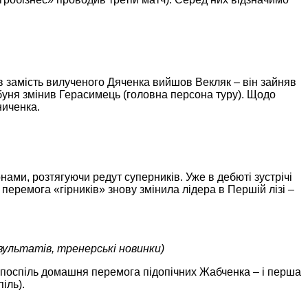
ів замість вилученого Дяченка вийшов Векляк – він зайняв
Збуня змінив Герасимець (головна персона туру). Щодо
ниченка.
нами, розтягуючи редут суперників. Уже в дебюті зустрічі
 перемога «гірників» знову змінила лідера в Першій лізі –
зультатів, тренерські новинки)
а поспіль домашня перемога підопічних Жабченка – і перша
іль).