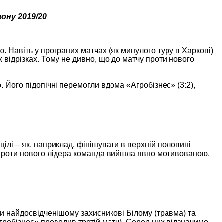
езону
2019
/20
ю. Навіть у програних матчах (як минулого туру в Харкові)
 відрізках. Тому не дивно, що до матчу проти нового
 Його підопічні перемогли вдома «Агробізнес» (3:2),
і цілі – як, наприклад, фінішувати в верхній половині
тч проти нового лідера команда вийшла явно мотивованою,
и найдосвідченішому захисникові Білому (травма) та
Агробізнес» проводив третій матч). Серед них відзначимо