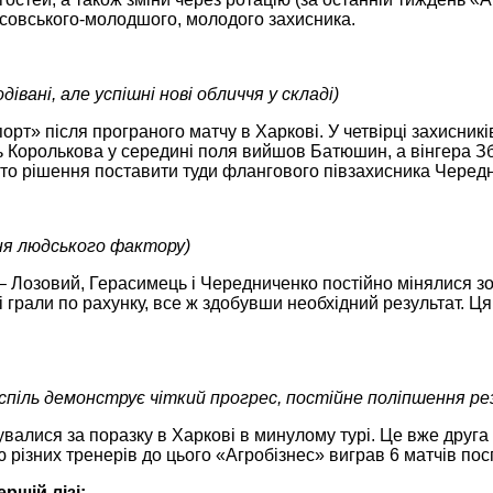
осовського-молодшого, молодого захисника.
дівані, але успішні нові обличчя у складі)
орт» після програного матчу в Харкові. У четвірці захисник
сть Королькова у середині поля вийшов Батюшин, а вінгера 
ято рішення поставити туди флангового півзахисника Черед
ня людського фактору)
 – Лозовий, Герасимець і Чередниченко постійно мінялися зо
лі грали по рахунку, все ж здобувши необхідний результат. Ця
спіль демонструє чіткий прогрес, постійне поліпшення ре
валися за поразку в Харкові в минулому турі. Це вже друг
ю різних тренерів до цього «Агробізнес» виграв 6 матчів посп
ршій лізі: