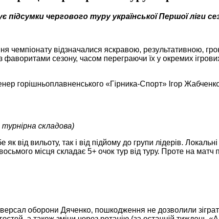
ує підсумки чергового
туру української Першої ліги с
ення чемпіонату відзначалися яскравою, результативною, гро
з фаворитами сезону, часом переграючи їх у окремих ігрових
енер горішньоплавненського «Гірника-Спорт» Ігор Жабченко.
й турнірна складова)
 як від вильоту, так і від підйому до групи лідерів. Локальн
д восьмого місця складає 5+ очок тур від туру. Проте на ма
ніверсал оборони Дяченко, пошкодження не дозволили зіграт
гостей, а також зміни через ротацію (за останній тиждень «