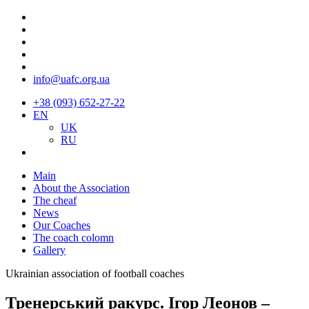
info@uafc.org.ua
+38 (093) 652-27-22
EN
UK
RU
Main
About the Association
The cheaf
News
Our Coaches
The coach colomn
Gallery
Ukrainian association of football coaches
Тренерський ракурс. Ігор Леонов –