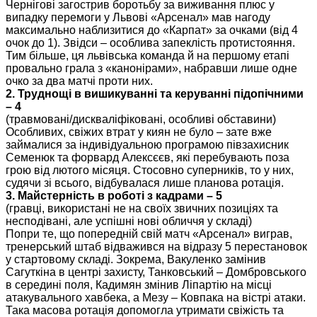
Чернігові загострив боротьбу за виживання плюс у
випадку перемоги у Львові «Арсенал» мав нагоду
максимально наблизитися до «Карпат» за очками (від 4
очок до 1). Звідси – особлива запеклість протистояння.
Тим більше, ця львівська команда й на першому етапі
провально грала з «канонірами», набравши лише одне
очко за два матчі проти них.
2. Труднощі в вишикуванні та керуванні підопічними
– 4
(травмовані/дискваліфіковані, особливі обставини)
Особливих, свіжих втрат у киян не було – зате вже
займалися за індивідуальною програмою півзахисник
Семенюк та форвард Алексєєв, які перебувають поза
грою від лютого місяця. Стосовно суперників, то у них,
судячи зі всього, відбувалася лише планова ротація.
3. Майстерність в роботі з кадрами – 5
(гравці, використані не на своїх звичних позиціях та
несподівані, але успішні нові обличчя у складі)
Попри те, що попередній свій матч «Арсенал» виграв,
тренерський штаб відважився на відразу 5 перестановок
у стартовому складі. Зокрема, Вакуленко замінив
Сагуткіна в центрі захисту, Танковський – Домбровського
в середині поля, Кадимян змінив Ліпартію на місці
атакувального хавбека, а Мезу – Ковпака на вістрі атаки.
Така масова ротація допомогла утримати свіжість та