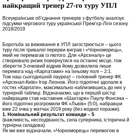
найкращий тренер 27-го туру УПЛ
Всеукраїнське об’єднання тренерів з футболу аналізує
підсумки чергового туру української Прем’єр-Ліги сезону
2018/2019
Боротьба за виживання в УПЛ загострюється – цього
туру після тривалої перерви виграв і «Чорноморець»,
який не перемагав із лютого. Для «Арсеналу» це
створювало ризик повернутися на останнє місце, тож
зберегти 3-очковий відрив йому дозволила лише
перемога над «Карпатами» на їхньому полі – 2:1.
Тож наш сьогоднішній лауреат – головний тренер ФК
«Арсенал-Київ» Ігор Леонов. Його підопічні здолали в
гостях «Карпати», максимально наблизившись до них у
турнірній таблиці. Відзначаємо, що в першій шістці
найкращим став наставник «Шахтаря» Паулу Фонсека –
його підопічні розгромили ФК «Львів» (5:0), набравши
вже 22 очка у матчах 2019 року (без жодної поразки).
1. Номінальний результат команди – 5
(важливість, несподіваність, сила суперника, історична й
турнірна складова)
Як ми вже відзначали, «Чорноморець» перемогою в