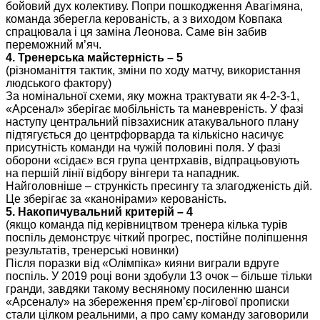
бойовий дух колективу. Попри пошкодження Авагімяна,
команда зберегла керованість, а з виходом Ковпака
спрацювала і ця заміна Леонова. Саме він забив
переможний м’яч.
4. Тренерська майстерність – 5
(різноманіття тактик, зміни по ходу матчу, використання
людського фактору)
За номінальної схеми, яку можна трактувати як 4-2-3-1,
«Арсенал» зберігає мобільність та маневреність. У фазі
наступу центральний півзахисник атакувального плану
підтягується до центрфорварда та кількісно насичує
присутність команди на чужій половині поля. У фазі
оборони «сідає» вся група центрхавів, відпрацьовують
на першій лінії відбору вінгери та нападник.
Найголовніше – стрункість пресингу та злагодженість дій.
Це зберігає за «канонірами» керованість.
5. Накопичувальний критерій – 4
(якщо команда під керівництвом тренера кілька турів
поспіль демонструє чіткий прогрес, постійне поліпшення
результатів, тренерські новинки)
Після поразки від «Олімпіка» кияни виграли вдруге
поспіль. У 2019 році вони здобули 13 очок – більше тільки
гранди, завдяки такому весняному посиленню шанси
«Арсеналу» на збереження прем’єр-лігової прописки
стали цілком реальними, а про саму команду заговорили