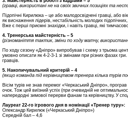
3. Майстерність в роботі з кадрами – 5
(гравці, використані не на своїх звичних позиціях та неспо
Підопічні Кирилюка – це або малодосвідчені гравці, або ві
як виснаження лідерів, нестабільність молодих підопічних
Вже є перші приємні знахідки, і навіть гравці, які тимчасов
4. Тренерська майстерність – 5
(різноманіття тактик, зміни по ходу матчу, використан
По ходу сезону «Дніпро» випробував і схему з трьома цент
умовно описати як 4-2-3-1 зі змінами при різних фазах гр
гравців.
5. Накопичувальний критерій – 4
(якщо команда під керівництвом тренера кілька турів по
Вісім турів не знав перемог «Черкаський Дніпро», програв о
очок. Тож цей виїзний успіх (при очевидній не оптимальнос
напередодні зимової перерви фанам та керівництву. У спо
Лауреат 22-го ігрового дня в номінації «Тренер туру»:
Олександр Кирилюк («Черкаський Дніпро»)
Середній бал – 4,6