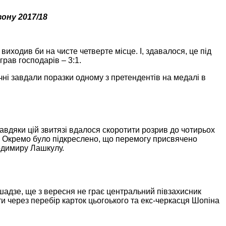
зону 2017/18
иходив би на чисте четверте місце. І, здавалося, це під
рав господарів – 3:1.
ні завдали поразки одному з претендентів на медалі в
авдяки цій звитязі вдалося скоротити розрив до чотирьох
е. Окремо було підкреслено, що перемогу присвячено
одимиру Лашкулу.
шадзе, ще з вересня не грає центральний півзахисник
ти через перебір карток цьогоького та екс-черкасця Шопіна