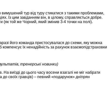
ін вимушений тур від туру стикатися з такими проблемами,
ях. Із цим завданням він, в цілому, справляється добре.
и (як той же Чорний, який змінив 3-4 точки на полі).
Наразі його команда пристосувалася до схеми, яку можна
б компенсує їх ненадійність за рахунок взаємопідстраховки
зультатів, тренерські новинки)
. На виїзді до цього часу восени взагалі не міг набрати
ра до своїх гравців) – певний «подарунок» дніпрян