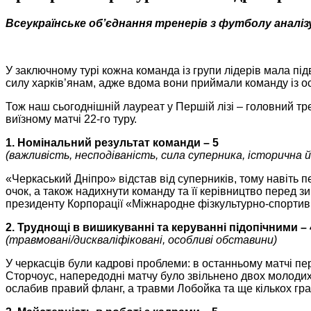
Всеукраїнське об’єднання тренерів з футболу аналізу
У заключному турі кожна команда із групи лідерів мала під
силу харків’янам, адже вдома вони приймали команду із ос
Тож наш сьогоднішній лауреат у Першій лізі – головний тр
виїзному матчі 22-го туру.
1. Номінальний результат команди – 5
(важливість, несподіваність, сила суперника, історична 
«Черкаський Дніпро» відстав від суперників, тому навіть 
очок, а також надихнути команду та її керівництво перед 
президенту Корпорації «Міжнародне фізкультурно-спорти
2. Труднощі в вишикуванні та керуванні підопічними – 
(травмовані/дискваліфіковані, особливі обставини)
У черкасців були кадрові проблеми: в останньому матчі пе
Сторчоус, напередодні матчу було звільнено двох молодих ф
ослабив правий фланг, а травми Лобойка та ще кількох грав