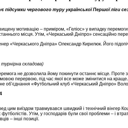
є підсумки чергового туру української Першої ліги се
вищену мотивацію – приміром, «Геліос» у випадку перемоги в
таннього місця. Утім, «Черкаський Дніпро» сенсаційно перег
енер «Черкаського Дніпра» Олександр Кирилюк. Його підопіч
й турнірна складова)
перемога не дозволила йому покинути останнє місце. Проте з
зимовою перервою, під час якої все може змінитися на кращ
вне об’єднання «Футбольний клуб «Черкаський Дніпро» Вол
4
ред цим виїздом травмувався швидкий і технічний вінгер Ко
утболістів. Утім, у господарів були свої проблеми – і втра
ців – інші позиції.