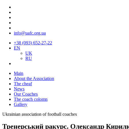
info@uafc.org.ua
+38 (093) 652-27-22
EN
UK
RU
Main
About the Association
The cheaf
News
Our Coaches
The coach colomn
Gallery
Ukrainian association of football coaches
Тренерський ракурс. Олександр Кирилю