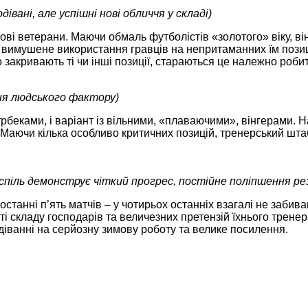
дівані, але успішні нові обличчя у складі)
кові ветерани. Маючи обмаль футболістів «золотого» віку, в
, вимушене використання гравців на непритаманних їм позиці
о закривають ті чи інші позиції, стараються це належно робит
ня людського фактору)
рбеками, і варіант із вільними, «плаваючими», вінгерами. 
и. Маючи кілька особливо критичних позицій, тренерський шта
спіль демонструє чіткий прогрес, постійне поліпшення ре
станні п’ять матчів – у чотирьох останніх взагалі не забивав
ті складу господарів та величезних претензій їхнього трене
діванні на серйозну зимову роботу та велике посилення.