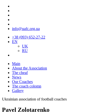
info@uafc.org.ua
+38 (093) 652-27-22
EN
UK
RU
Main
About the Association
The cheaf
News
Our Coaches
The coach colomn
Gallery
Ukrainian association of football coaches
Pavel Zolotarenko