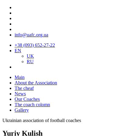
info@uafc.org.ua
+38 (093) 652-27-22
EN
UK
RU
Main
About the Association
The cheaf
News
Our Coaches
The coach colomn
Gallery
Ukrainian association of football coaches
Yuriy Kulish