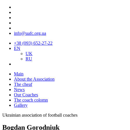
info@uafc.org.ua
+38 (093) 652-27-22
EN
UK
RU
Main
About the Association
The cheaf
News
Our Coaches
The coach colomn
Gallery
Ukrainian association of football coaches
Bogdan Gorodniuk