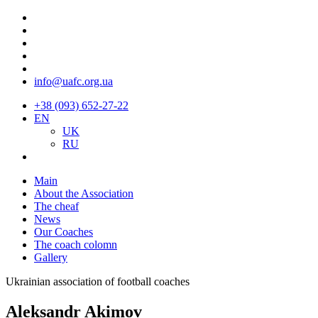
info@uafc.org.ua
+38 (093) 652-27-22
EN
UK
RU
Main
About the Association
The cheaf
News
Our Coaches
The coach colomn
Gallery
Ukrainian association of football coaches
Aleksandr Akimov