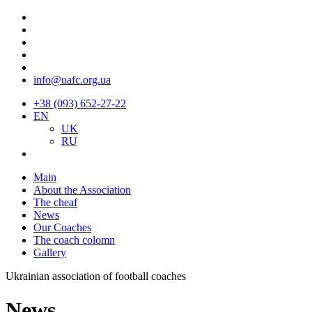
info@uafc.org.ua
+38 (093) 652-27-22
EN
UK
RU
Main
About the Association
The cheaf
News
Our Coaches
The coach colomn
Gallery
Ukrainian association of football coaches
News