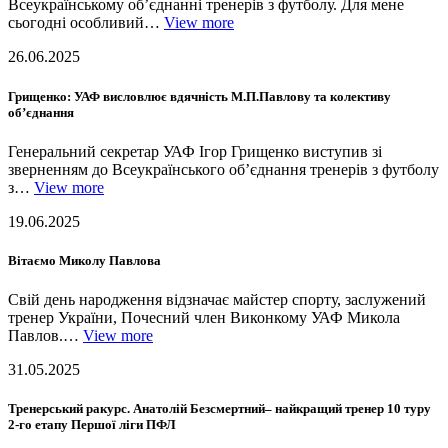
Всеукраїнському об’єднанні тренерів з футболу. Для мене
сьогодні особливий…
View more
26.06.2025
Грищенко: УАФ висловлює вдячність М.П.Павлову та колективу
об’єднання
Генеральний секретар УАФ Ігор Грищенко виступив зі
зверненням до Всеукраїнського об’єднання тренерів з футболу
з…
View more
19.06.2025
Вітаємо Миколу Павлова
Свій день народження відзначає майстер спорту, заслужений
тренер України, Почесний член Виконкому УАФ Микола
Павлов.…
View more
31.05.2025
Тренерський ракурс. Анатолій Безсмертний– найкращий тренер 10 туру
2-го етапу Першої ліги ПФЛ