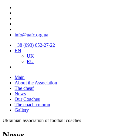
info@uafc.org.ua
+38 (093) 652-27-22
EN
UK
RU
Main
About the Association
The cheaf
News
Our Coaches
The coach colomn
Gallery
Ukrainian association of football coaches
News