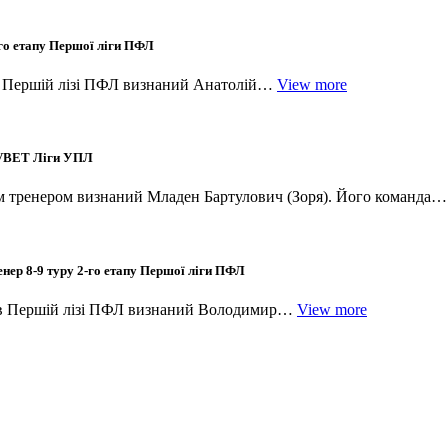
-го етапу Першої ліги ПФЛ
 в Першій лізі ПФЛ визнаний Анатолій…
View more
у VBET Ліги УПЛ
щим тренером визнаний Младен Бартулович (Зоря). Його команда
нер 8-9 туру 2-го етапу Першої ліги ПФЛ
я в Першій лізі ПФЛ визнаний Володимир…
View more