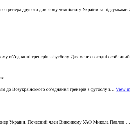
ого тренера другого дивізіону чемпіонату України за підсумкам
ому об’єднанні тренерів з футболу. Для мене сьогодні особлив
ня
ям до Всеукраїнського об’єднання тренерів з футболу з…
View m
 тренер України, Почесний член Виконкому УАФ Микола Павлов.