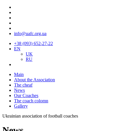
info@uafc.org.ua
+38 (093) 652-27-22
EN
UK
RU
Main
About the Association
The cheaf
News
Our Coaches
The coach colomn
Gallery
Ukrainian association of football coaches
News