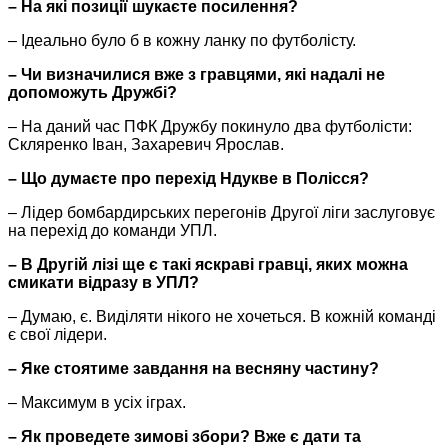
– На які позиції шукаєте посилення?
– Ідеально було б в кожну ланку по футболісту.
– Чи визначилися вже з гравцями, які надалі не
допоможуть Дружбі?
– На даний час ПФК Дружбу покинуло два футболісти:
Скляренко Іван, Захаревич Ярослав.
– Що думаєте про перехід Ндукве в Полісся?
– Лідер бомбардирських перегонів Другої ліги заслуговує
на перехід до команди УПЛ.
– В Другій лізі ще є такі яскраві гравці, яких можна
смикати відразу в УПЛ?
– Думаю, є. Виділяти нікого не хочеться. В кожній команді
є свої лідери.
– Яке стоятиме завдання на весняну частину?
– Максимум в усіх іграх.
– Як проведете зимові збори? Вже є дати та