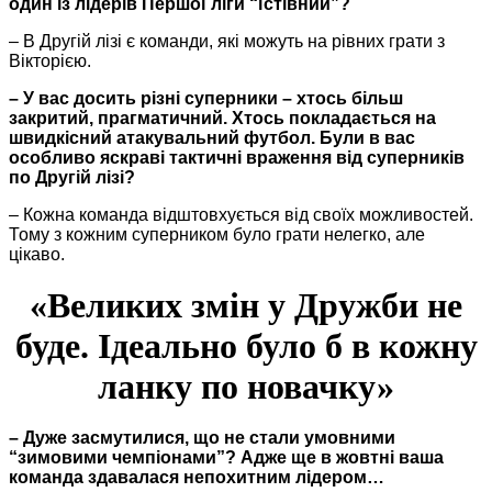
один із лідерів Першої ліги “їстівний”?
– В Другій лізі є команди, які можуть на рівних грати з
Вікторією.
– У вас досить різні суперники – хтось більш
закритий, прагматичний. Хтось покладається на
швидкісний атакувальний футбол. Були в вас
особливо яскраві тактичні враження від суперників
по Другій лізі?
– Кожна команда відштовхується від своїх можливостей.
Тому з кожним суперником було грати нелегко, але
цікаво.
«Великих змін у Дружби не
буде. Ідеально було б в кожну
ланку по новачку»
– Дуже засмутилися, що не стали умовними
“зимовими чемпіонами”? Адже ще в жовтні ваша
команда здавалася непохитним лідером…