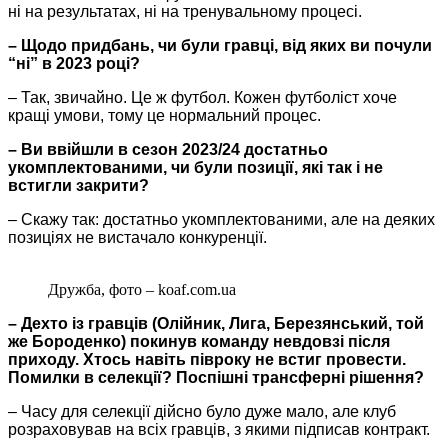
ні на результатах, ні на тренувальному процесі.
– Щодо придбань, чи були гравці, від яких ви почули
“ні” в 2023 році?
– Так, звичайно. Це ж футбол. Кожен футболіст хоче
кращі умови, тому це нормальний процес.
– Ви ввійшли в сезон 2023/24 достатньо
укомплектованими, чи були позиції, які так і не
встигли закрити?
– Скажу так: достатньо укомплектованими, але на деяких
позиціях не вистачало конкуренції.
Дружба, фото – koaf.com.ua
– Дехто із гравців (Олійник, Лига, Березянський, той
же Бороденко) покинув команду невдовзі після
приходу. Хтось навіть півроку не встиг провести.
Помилки в селекції? Поспішні трансферні рішення?
– Часу для селекції дійсно було дуже мало, але клуб
розраховував на всіх гравців, з якими підписав контракт.