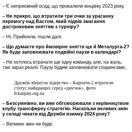
– Є неприємний осад, що провалили кінцівку 2023 року.
– Не прикро, що втратили три очки за ураганну
перемогу над Вастом, який підвів змагання
достроковим зняттям з турніру?
– Ні. Прийняли, пішли далі.
– Що думаєте про ймовірне зняття ще й Металурга-2?
Як буде заповнювати подвійні паузи в календарі?
– Не хотілось втрачати ще одну команду, але, на жаль,
такі зараз реалії. Паузу будем заповнювати спарингами.
Дружба зберегла лідерство ‒ Карпати-2 втратили
статус найкращих серед «двієчок», фото
fckarpaty.org.ua
– Безсумнівно, ви вже обговорювали з керівництвом
клубу трансферну стратегію. Наскільки великих змін
у складі чекати від Дружби взимку 2024 року?
– Великих змін не буде.