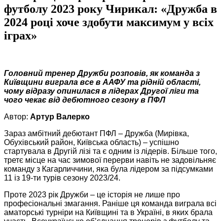
футболу 2023 року Чирикал: «Дружба в
2024 році хоче здобути максимум у всіх
іграх»
Головний тренер Дружби розповів, як команда з
Київщини виграла все в ААФУ та рідній області,
чому відразу опинилася в лідерах Другої ліги та
чого чекає від дебютного сезону в ПФЛ
Автор:
Артур Валерко
Зараз амбітний дебютант ПФЛ – Дружба (Мирівка,
Обухівський район, Київська область) – успішно
стартувала в Другій лізі та є одним із лідерів. Більше того,
третє місце на час зимової перерви навіть не задовільняє
команду з Кагарличчини, яка була лідером за підсумками
11 із 19-ти турів сезону 2023/24.
Проте 2023 рік Дружби – це історія не лише про
професіональні змагання. Раніше ця команда виграла всі
аматорські турніри на Київщині та в Україні, в яких брала