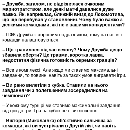
– Дружба, загалом, не відрізнялася очковим
марнотратством, але деякі матчі давалися дуже
важко. Як, наприклад, ближній виїзд до Локомотива,
що ще перебував у становленні. Чому було важко з
деякими командами, які не є вашими конкурентами?
– ПФК Дружба є хорошим подразником, тому на нас всі
команди налаштовуються.
– Що трапилося під час сезону? Чому Дружба дещо
збавила оберти? Це травми, коротка лавка,
недостатня фізична готовність окремих гравців?
– Все в комплексі. Але якщо ми ставимо максимальні
завдання, то повинні навіть за таких умов вигравати ігри.
– Ви рано вилетіли з кубка. Ставили на нього
завдання чи з полегшенням зосередилися на
чемпіонаті?
– У кожному турнірі ми ставимо максимальні завдання,
від гри до гри. Гра на кубок не є виключення.
– Вікторія (Миколаївка) об’єктивно сильніша за
команди, які ви зустрічали в Другій лізі, чи навіть