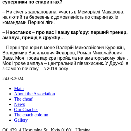
суперники по спарингах?
– На січень запланована участь в Меморіалі Макарова,
на лютий та березень є домовленість по спарингах із
командами Першої ліги.
– Наостанок – про вас і вашу кар’єру: перший тренер,
амплуа, прихід в Дружбу…
– Перші тренери в мене Валерій Миколайович Курочкін,
Володимир Васильович Федоров, Роман Миколайович
Заєв. Моя ігрова кар’єра пройшла на аматорському рівні.
Моє ігрове амплуа – центральний півзахисник. У Дружбі я
з самого початку – з 2019 року
24.03.2024
Main
About the Association
The cheaf
News
Our Coaches
The coach colomn
Gallery
Of. 429, 4 Hospitalna St., Kyiv 01601, Ukraine