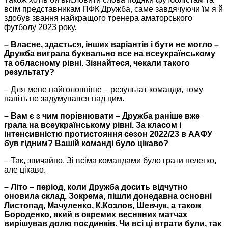
всім представникам ПФК Дружба, саме завдячуючи їм я й
здобув звання найкращого тренера аматорського
футболу 2023 року.
– Власне, здається, інших варіантів і бути не могло –
Дружба виграла буквально все на всеукраїнському
та обласному рівні. Зізнайтеся, чекали такого
результату?
– Для мене найголовніше – результат команди, тому
навіть не задумувався над цим.
– Вам є з чим порівнювати – Дружба раніше вже
грала на всеукраїнському рівні. За класом і
інтенсивністю протистояння сезон 2022/23 в ААФУ
був гідним? Вашій команді було цікаво?
– Так, звичайно. Зі всіма командами було грати нелегко,
але цікаво.
– Літо – період, коли Дружба досить відчутно
оновила склад. Зокрема, пішли донедавна основні
Листопад, Мачуленко, К.Козлов, Шевчук, а також
Бороденко, який в окремих весняних матчах
вирішував долю поєдинків. Чи всі ці втрати були, так