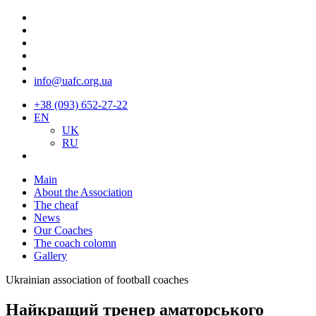
info@uafc.org.ua
+38 (093) 652-27-22
EN
UK
RU
Main
About the Association
The cheaf
News
Our Coaches
The coach colomn
Gallery
Ukrainian association of football coaches
Найкращий тренер аматорського