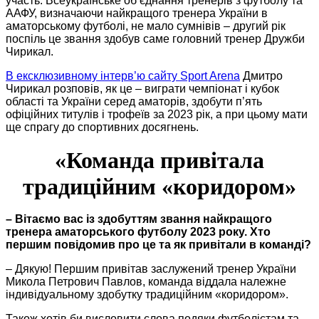
участь. Всеукраїнське об’єднання тренерів з футболу та
ААФУ, визначаючи найкращого тренера України в
аматорському футболі, не мало сумнівів – другий рік
поспіль це звання здобув саме головний тренер Дружби
Чирикал.
В ексклюзивному інтерв’ю сайту Sport Arena
Дмитро
Чирикал розповів, як це – виграти чемпіонат і кубок
області та України серед аматорів, здобути п’ять
офіційних титулів і трофеїв за 2023 рік, а при цьому мати
ще спрагу до спортивних досягнень.
«Команда привітала
традиційним «коридором»
– Вітаємо вас із здобуттям звання найкращого
тренера аматорського футболу 2023 року. Хто
першим повідомив про це та як привітали в команді?
– Дякую! Першим привітав заслужений тренер України
Микола Петрович Павлов, команда віддала належне
індивідуальному здобутку традиційним «коридором».
Також хотів би висловити слова подяки футболістам та