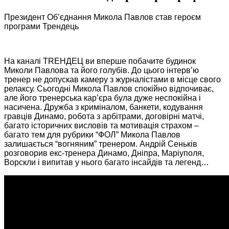
Президент Об’єднання Микола Павлов став героєм
програми Трендець
На каналі ТRЕНДЕЦ ви вперше побачите будинок
Миколи Павлова та його голубів. До цього інтерв’ю
тренер не допускав камеру з журналістами в місце свого
релаксу. Сьогодні Микола Павлов спокійно відпочиває,
але його тренерська кар’єра була дуже неспокійна і
насичена. Дружба з криміналом, банкети, кодування
гравців Динамо, робота з арбітрами, договірні матчі,
багато історичних висловів та мотивація страхом –
багато тем для рубрики “ФОЛ” Микола Павлов
залишається “вогняним” тренером. Андрій Сеньків
розговорив екс-тренера Динамо, Дніпра, Маріуполя,
Ворскли і випитав у нього багато інсайдів та легенд…