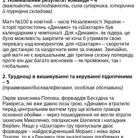
1. Номінальний результат команди – 4
(важливість, несподіваність, сила суперника, історична
й турнірна складова)
Матч №100 в новітній – часів Незалежності України –
історії протистоянь «Динамо» та «Шахтаря» був
календарним у чемпіонаті. Для «Динамо», як лідера, це
була можливість закріпити чи хоча б утримати свою
перевагу над конкурентом, для «Шахтаря» ‒ скоротити
цю дистанцію та наздогнати киян за очками. Звичайно,
цей матч не є вирішальним, дві третини сезону попереду,
проте він дає багато висновків – як проміжних, так і
глобальних.
2. Труднощі в вишикуванні та керуванні підопічними
– 5
(травмовані/дискваліфіковані, особливі обставини)
Окрім захисника Попова, форвардів Бесєдіна та
Раміреса, які вже давно поза грою, «Динамо» втратило
перед центральним матчем туру ще кількох гравців
основної обойми – через пошкодження не могли зіграти
захисник Миколенко, півзахисник Шепелєв і нападник
Вербич. Якщо у «Шахтаря» гру пропускали двоє
форвардів ‒ найдосвідченіший Мораес і нова зірка
Траоре, то в «Динамо» при аналогічних проблемах в