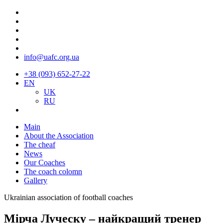
info@uafc.org.ua
+38 (093) 652-27-22
EN
UK
RU
Main
About the Association
The cheaf
News
Our Coaches
The coach colomn
Gallery
Ukrainian association of football coaches
Мірча Луческу – найкращий тренер