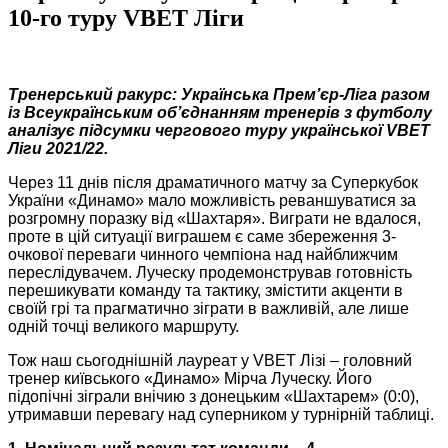
10-го туру VBET Ліги
Тренерський ракурс: Українська Прем’єр-Ліга разом
із Всеукраїнським об’єднанням тренерів з футболу
аналізує підсумки чергового туру української VBET
Ліги 2021/22.
Через 11 днів після драматичного матчу за Суперкубок
України «Динамо» мало можливість реваншуватися за
розгромну поразку від «Шахтаря». Виграти не вдалося,
проте в цій ситуації виграшем є саме збереження 3-
очкової переваги чинного чемпіона над найближчим
переслідувачем. Луческу продемонстрував готовність
перешикувати команду та тактику, змістити акценти в
своїй грі та прагматично зіграти в важливій, але лише
одній точці великого маршруту.
Тож наш сьогоднішній лауреат у VBET Лізі – головний
тренер київського «Динамо» Мірча Луческу. Його
підопічні зіграли внічию з донецьким «Шахтарем» (0:0),
утримавши перевагу над суперником у турнірній таблиці.