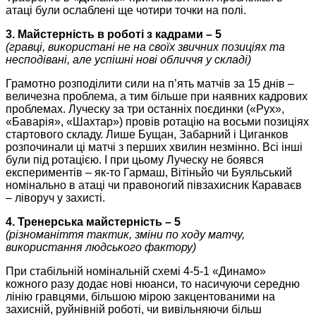
атаці були ослаблені ще чотири точки на полі.
3. Майстерність в роботі з кадрами – 5
(гравці, використані не на своїх звичних позиціях та
несподівані, але успішні нові обличчя у складі)
Грамотно розподілити сили на п’ять матчів за 15 днів –
величезна проблема, а тим більше при наявних кадрових
проблемах. Луческу за три останніх поєдинки («Рух»,
«Баварія», «Шахтар») провів ротацію на восьми позиціях
стартового складу. Лише Бущан, Забарний і Циганков
розпочинали ці матчі з перших хвилин незмінно. Всі інші
були під ротацією. І при цьому Луческу не боявся
експериментів – як-то Гармаш, Вітіньйо чи Буяльський
номінально в атаці чи правоногий півзахисник Караваєв
– ліворуч у захисті.
4. Тренерська майстерність – 5
(різноманіття тактик, зміни по ходу матчу,
використання людського фактору)
При стабільній номінальній схемі 4-5-1 «Динамо»
кожного разу додає нові нюанси, то насичуючи середню
лінію гравцями, більшою мірою закцентованими на
захисній, руйнівній роботі, чи вивільняючи більш