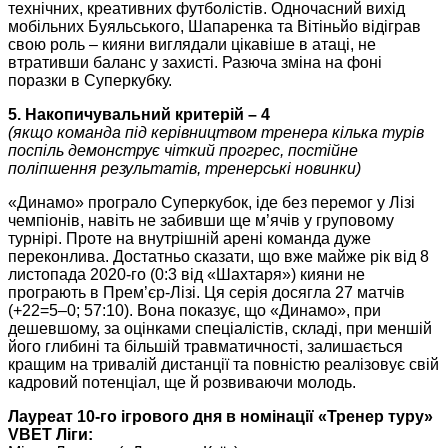
технічних, креативних футболістів. Одночасний вихід
мобільних Буяльського, Шапаренка та Вітіньйо відіграв
свою роль – кияни виглядали цікавіше в атаці, не
втративши баланс у захисті. Разюча зміна на фоні
поразки в Суперкубку.
5. Накопичувальний критерій – 4
(якщо команда під керівництвом тренера кілька турів
поспіль демонструє чіткий прогрес, постійне
поліпшення результатів, тренерські новинки)
«Динамо» програло Суперкубок, іде без перемог у Лізі
чемпіонів, навіть не забивши ще м’ячів у груповому
турнірі. Проте на внутрішній арені команда дуже
переконлива. Достатньо сказати, що вже майже рік від 8
листопада 2020-го (0:3 від «Шахтаря») кияни не
програють в Прем’єр-Лізі. Ця серія досягла 27 матчів
(+22=5‒0; 57:10). Вона показує, що «Динамо», при
дешевшому, за оцінками спеціалістів, складі, при меншій
його глибині та більшій травматичності, залишається
кращим на тривалій дистанції та повністю реалізовує свій
кадровий потенціал, ще й розвиваючи молодь.
Лауреат 10-го ігрового дня в номінації «Тренер туру»
VBET
Ліги: