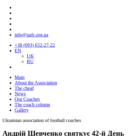
info@uafc.org.ua
+38 (093) 652-27-22
EN
UK
RU
Main
About the Association
The cheaf
News
Our Coaches
The coach colomn
Gallery
Ukrainian association of football coaches
Андрій Шевченко святкує 42-й День