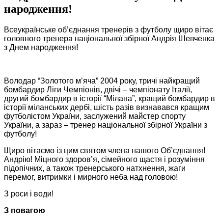
народження!
Всеукраїнське об’єднання тренерів з футболу щиро вітає
головного тренера національної збірної Андрія Шевченка
з Днем народження!
Володар “Золотого м’яча” 2004 року, тричі найкращий
бомбардир Ліги Чемпіонів, двічі – чемпіонату Італії,
другий бомбардир в історії “Мілана”, кращий бомбардир в
історії міланських дербі, шість разів визнавався кращим
футболістом України, заслужений майстер спорту
України, а зараз – тренер національної збірної України з
футболу!
Щиро вітаємо із цим святом члена нашого Об’єднання!
Андрію! Міцного здоров’я, сімейного щастя і розуміння
підопічних, а також тренерського натхнення, жаги
перемог, витримки і мирного неба над головою!
З роси і води!
З повагою